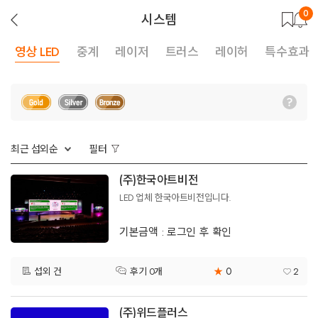
0
뒤
시스템
로
가
기
영상 LED
중계
레이저
트러스
레이허
특수효과
최근 섭외순
필터
(주)한국아트비전
LED 업체 한국아트비전입니다.
기본금액 : 로그인 후 확인
0
섭외 건
★
2
후기 0개
(주)위드플러스