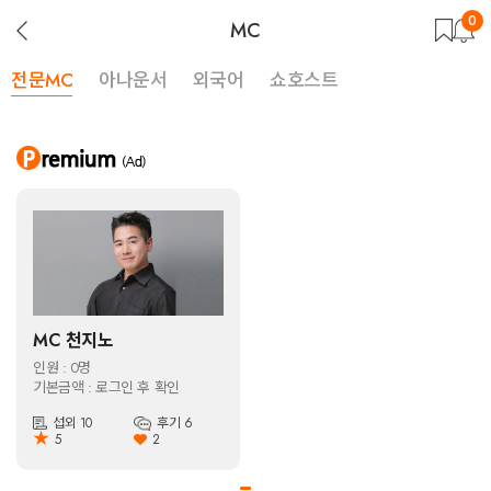
0
뒤
MC
로
가
기
전문MC
아나운서
외국어
쇼호스트
MC 천지노
인원 : 0명
기본금액 : 로그인 후 확인
섭외 10
후기 6
★
5
2