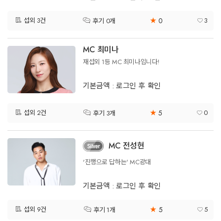
0
섭외 3건
★
3
후기 0개
MC 최미나
재섭외 1등 MC 최미나입니다!
기본금액 : 로그인 후 확인
5
섭외 2건
★
0
후기 3개
MC 전성현
'진행으로 답하는' MC광대
기본금액 : 로그인 후 확인
5
섭외 9건
★
5
후기 1개