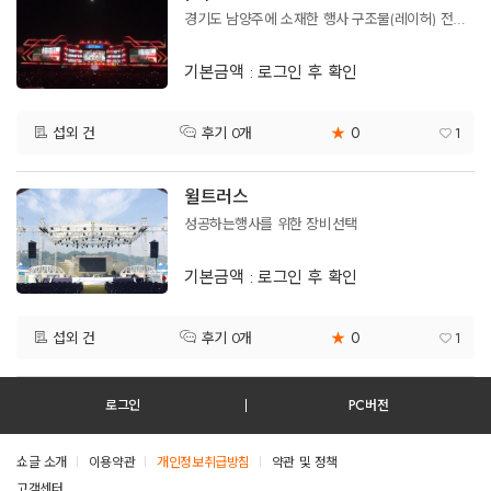
경기도 남양주에 소재한 행사 구조물(레이허) 전문기업입니다.
기본금액 : 로그인 후 확인
0
섭외 건
★
1
후기 0개
윌트러스
성공하는행사를 위한 장비선택
기본금액 : 로그인 후 확인
0
섭외 건
★
1
후기 0개
로그인
PC버전
쇼글 소개
이용약관
개인정보취급방침
약관 및 정책
고객센터
테스트진입텍스트입니다