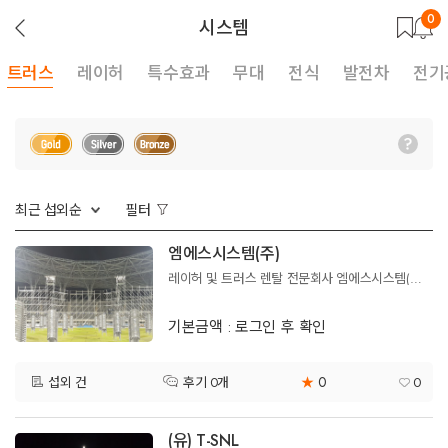
0
뒤
시스템
로
가
기
트러스
레이허
특수효과
무대
전식
발전차
전기
최근 섭외순
필터
엠에스시스템(주)
레이허 및 트러스 렌탈 전문회사 엠에스시스템(주)입니다.
기본금액 : 로그인 후 확인
0
섭외 건
★
0
후기 0개
(유) T-SNL