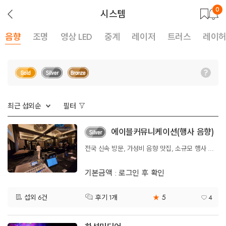
0
뒤
시스템
로
가
기
음향
조명
영상 LED
중계
레이저
트러스
레이
최근 섭외순
필터
에이블커뮤니케이션(행사 음향)
전국 신속 방문, 가성비 음향 맛집, 소규모 행사 음향 전문
기본금액 : 로그인 후 확인
5
섭외 6건
★
4
후기 1개