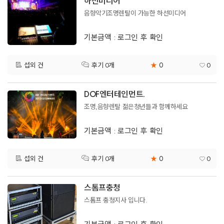
하선미디어
음향악기조명렌탈이 가능한 하선미디어
기본금액 : 로그인 후 확인
0
섭외 건
★
0
후기 0개
DOF엔터테인먼트.
조명,음향렌탈 젊은청년들과 함께하세요
기본금액 : 로그인 후 확인
0
섭외 건
★
0
후기 0개
스톰프충청
스톰프 충청지사 입니다.