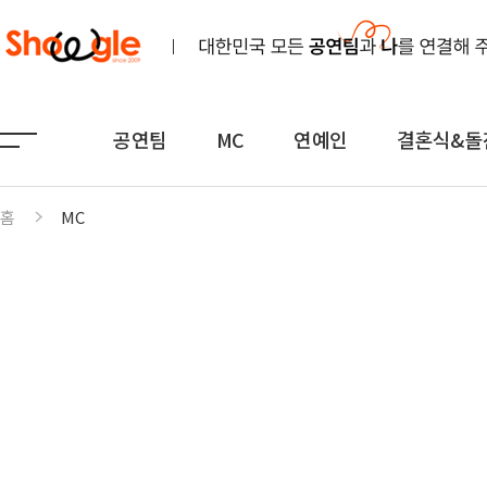
공연팀
MC
연예인
결혼식&돌
홈
MC
공연팀
MC
연예인
노래
전문MC
K-POP(아이돌)
연주
아나운서
일반가요
댄스무용
외국어
트로트
전통
쇼호스트
힙합·DJ
퍼포먼스
밴드
기획공연
708090·포크