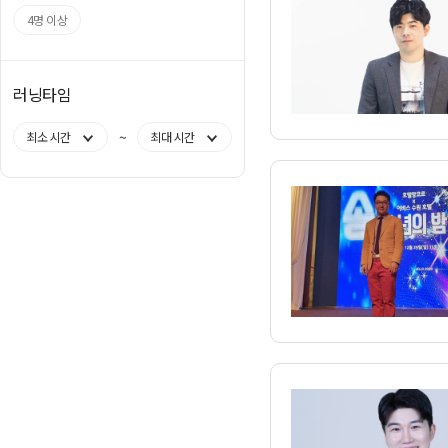
4명 이상
러닝타임
~
최소 시간
최대 시간