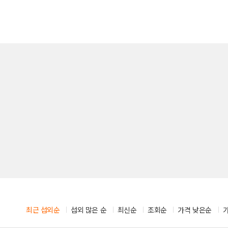
시부스
성우
의장비
도우미
기렌탈
경호
사용품
통역
최근 섭외순
섭외 많은 순
최신순
조회순
가격 낮은순