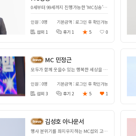
0세부터 99세까지 진행가능한 ‘MC싱송’ 입니다.
인원 : 0명
기본금액 : 로그인 후 확인가능
★
섭외 1
후기 1
5
0
MC 민정근
모두가 함께 웃을수 있는 행복한 세상을 만들어 가는 MC 민정근
인원 : 0명
기본금액 : 로그인 후 확인가능
★
섭외 3
후기 2
5
1
김성호 아나운서
행사 분위기를 좌지우지하는 MC섭외 고민이시죠? 최고의 진행으로 보답하겠습니다