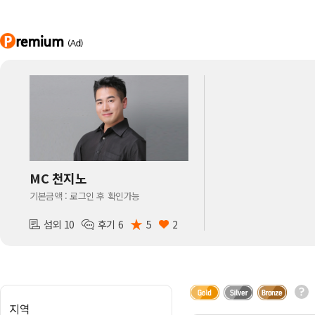
아나운서
개그맨
국악·클래식·재즈
방송인·강사·셀럽
MC 천지노
기본금액 : 로그인 후 확인가능
★
섭외 10
후기 6
5
2
지역