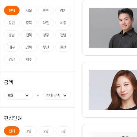
전체
서울
인천
경기
강원
충북
대전
세종
충남
전북
광주
전남
대구
경북
부산
울산
경남
제주
금액
~
0원
최대 금액
편성인원
전체
1명
2명
3명