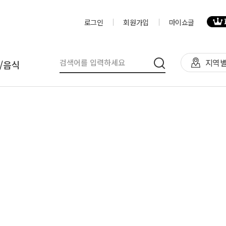
로그인
회원가입
마이쇼글
지역별
/음식
탈
인력
제작물/프로그
천막(TFS,AH)
영상제작,편집
제작물
렌탈(천막,의자,테이블)
사진촬영
프로그램
렌탈(피크닉 용품 등)
디자이너
음식
테이너부스
진행요원
기막조형물(바운스,에어돔,에
음악감독
트)
VJ