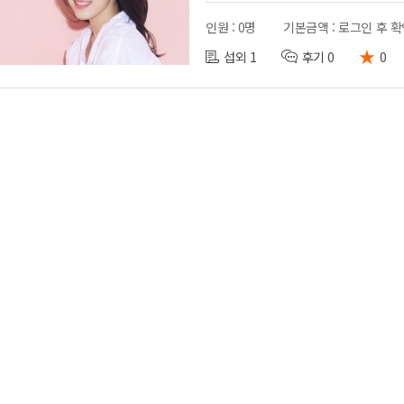
인원 : 0명
기본금액 : 로그인 후 
★
섭외 1
후기 0
0