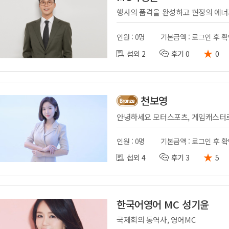
인원 : 0명
기본금액 : 로그인 후 
★
섭외 2
후기 0
0
천보영
인원 : 0명
기본금액 : 로그인 후 
★
섭외 4
후기 3
5
한국어영어 MC 성기윤
국제회의 통역사, 영어MC