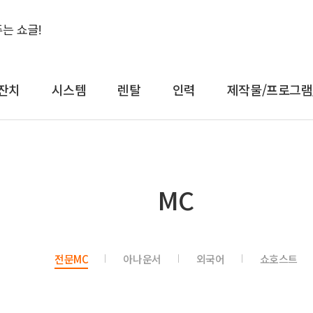
잔치
시스템
렌탈
인력
제작물/프로그램
결혼식&돌잔치
시스템
렌
MC
축가
음향
대형
축주
조명
일반
전문 사회자
영상 LED
감성
전문MC
아나운서
외국어
쇼호스트
연예인 축가
중계
컨
연예인 사회자
레이저
공
어텐
트러스