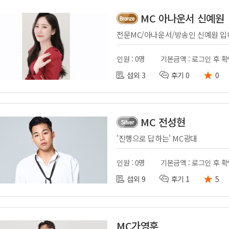
MC 아나운서 신예원
전문MC/아나운서/방송인 신예원 입
인원 : 0명
기본금액 : 로그인 후 
★
섭외 3
후기 0
0
MC 전성현
'진행으로 답하는' MC광대
인원 : 0명
기본금액 : 로그인 후 
★
섭외 9
후기 1
5
MC가영훈