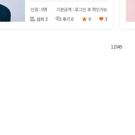
인원 : 0명
기본금액 : 로그인 후 확인가능
★
섭외 3
후기 0
0
3
1
2
3
4
5