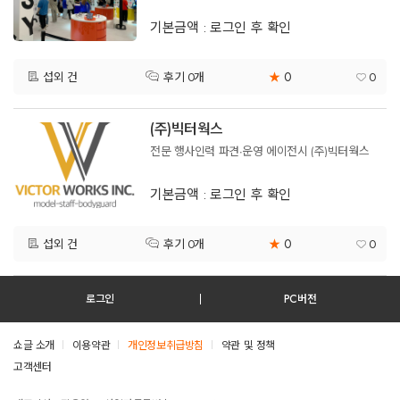
기본금액 : 로그인 후 확인
0
섭외 건
★
0
후기 0개
(주)빅터웍스
전문 행사인력 파견∙운영 에이전시 (주)빅터웍스
기본금액 : 로그인 후 확인
0
섭외 건
★
0
후기 0개
로그인
PC버전
쇼글 소개
이용약관
개인정보취급방침
약관 및 정책
고객센터
테스트진입텍스트입니다