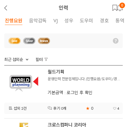
0
뒤
인력
로
가
기
진행요원
음악감독
VJ
성우
도우미
경호
통역
최근 섭외순
필터
월드기획
운영인력 전문업체입니다.(진행요원/도우미/경호/통역요원)등
기본금액 : 로그인 후 확인
0
섭외 2건
★
4
후기 0개
크로스컴퍼니 코리아