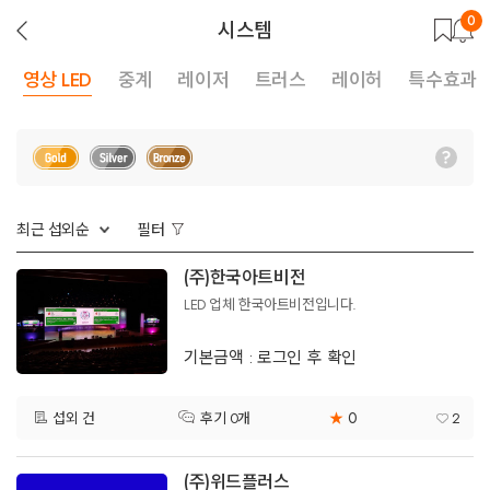
0
뒤
시스템
로
가
기
영상 LED
중계
레이저
트러스
레이허
특수효과
최근 섭외순
필터
(주)한국아트비전
LED 업체 한국아트비전입니다.
기본금액 : 로그인 후 확인
0
섭외 건
★
2
후기 0개
(주)위드플러스