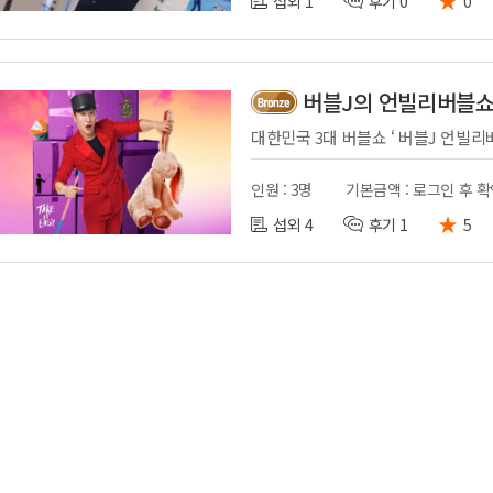
섭외 1
후기 0
0
버블J의 언빌리버블
인원 : 3명
기본금액 : 로그인 후 
★
섭외 4
후기 1
5