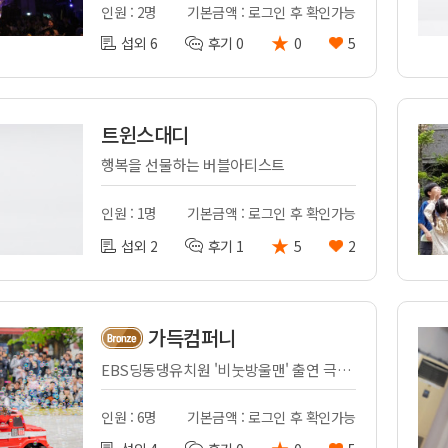
인원 : 2명
기본금액 : 로그인 후 확인가능
★
섭외 6
후기 0
0
5
트윈스대디
행복을 선물하는 버블아티스트
인원 : 1명
기본금액 : 로그인 후 확인가능
★
섭외 2
후기 1
5
2
가득컴퍼니
EBS딩동댕유치원 '비눗방울맨' 출연 극단가득은 인증된 전문 공연자로 마임, 마술, 버블 퍼포먼스를 결합해 창의적인 스토리와 감동을 전하는 공연 예술 단체입니다.
인원 : 6명
기본금액 : 로그인 후 확인가능
★