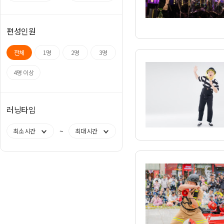
편성인원
전체
1명
2명
3명
4명 이상
러닝타임
~
최소 시간
최대 시간