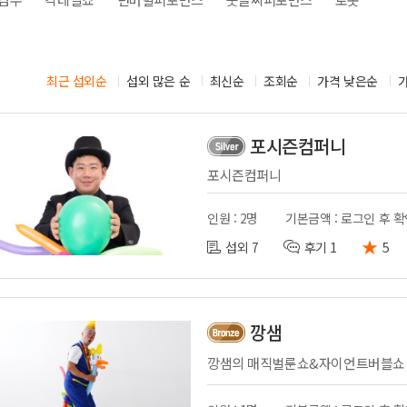
시부스
성우
의장비
도우미
기렌탈
경호
최근 섭외순
섭외 많은 순
최신순
조회순
가격 낮은순
사용품
통역
포시즌컴퍼니
포시즌컴퍼니
인원 : 2명
기본금액 : 로그인 후 
★
섭외 7
후기 1
5
깡샘
깡샘의 매직벌룬쇼&자이언트버블쇼