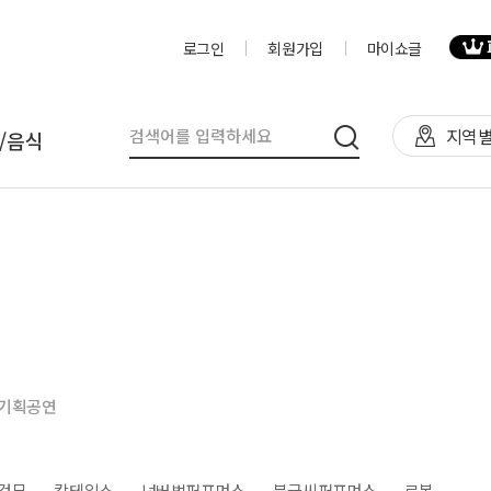
로그인
회원가입
마이쇼글
지역별
/음식
탈
인력
제작물/프로그
천막(TFS,AH)
영상제작,편집
제작물
렌탈(천막,의자,테이블)
사진촬영
프로그램
렌탈(피크닉 용품 등)
디자이너
음식
기획공연
테이너부스
진행요원
기막조형물(바운스,에어돔,에
음악감독
트)
VJ
·검무
칵테일쇼
넌버벌퍼포먼스
붓글씨퍼포먼스
로봇