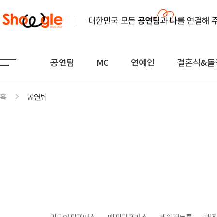
공연팀
MC
연예인
결혼식&돌
홈
공연팀
공연팀
MC
연예인
노래
전문MC
K-POP(아이돌)
연주
아나운서
일반가요
댄스무용
외국어
트로트
전통
쇼호스트
힙합·DJ
퍼포먼스
밴드
기획공연
708090·포크
미디어퍼포먼스
맵핑퍼포먼스
레이저트론
매