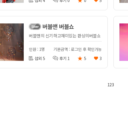
섭외 4
후기 0
0
5
버블맨 버블쇼
버블맨의 신기하고재미있는 환상의버블쇼
인원 : 1명
기본금액 : 로그인 후 확인가능
★
섭외 5
후기 1
5
3
1
2
3