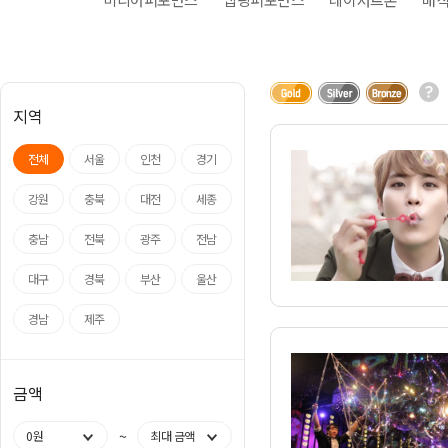
아나운서
개그맨
국악·클래식·재즈
방송인·강사·셀럽
지역
전체
서울
인천
경기
강원
충북
대전
세종
충남
전북
광주
전남
대구
경북
부산
울산
경남
제주
금액
~
0원
최대 금액