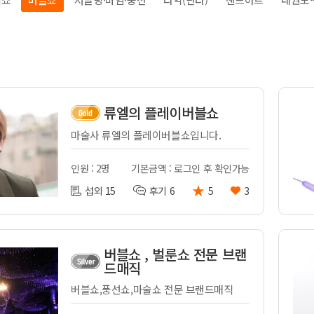
전
레이허
회
특수효과
악
·뮤지컬
무대
행
전식
발전차
류엘의 플레이버블쇼
전기공사
마술사 류엘의 플레이버블쇼입니다.
인원 : 2명
기본금액 : 로그인 후 확인가능
★
섭외 15
후기 6
5
3
버블쇼 , 벌룬쇼 전문 브랜
드매직
버블쇼,풍선쇼,마술쇼 전문 브랜드매직