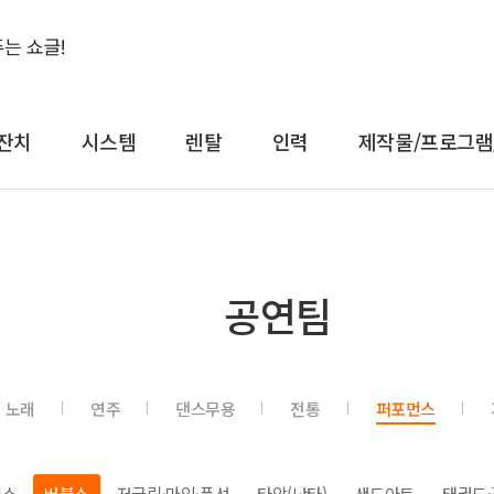
잔치
시스템
렌탈
인력
제작물/프로그램
결혼식&돌잔치
시스템
렌
공연팀
축가
음향
대형
축주
조명
일반
전문 사회자
영상 LED
감성
노래
연주
댄스무용
전통
퍼포먼스
연예인 축가
중계
컨
연예인 사회자
레이저
공
어텐
트러스
직쇼
버블쇼
저글링·마임·풍선
타악(난타)
샌드아트
태권도