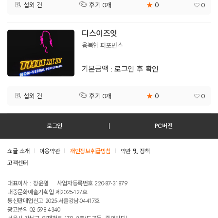
0
섭외 건
★
0
후기 0개
디스이즈잇
융복합 퍼포먼스
기본금액 : 로그인 후 확인
0
섭외 건
★
0
후기 0개
로그인
PC버전
쇼글 소개
이용약관
개인정보취급방침
약관 및 정책
고객센터
테스트진입텍스트입니다
대표이사 : 장윤열
사업자등록번호 220-87-31879
대중문화예술기획업 제2025-127호
통신판매업신고 2025-서울강남-04417호
광고문의 02-598-4340