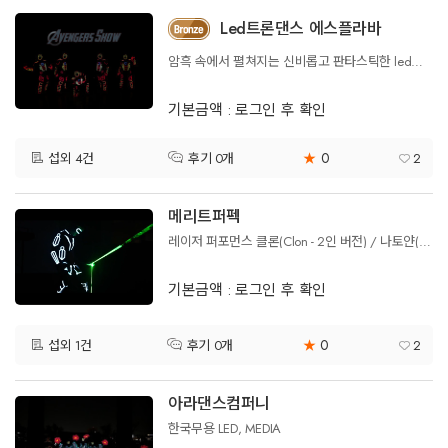
Led트론댄스 에스플라바
암흑 속에서 펼쳐지는 신비롭고 판타스틱한 led트론댄스 에스플라바 입니다!!
기본금액 : 로그인 후 확인
0
섭외 4건
★
2
후기 0개
메리트퍼펙
레이저 퍼포먼스 클론(Clon - 2인 버전) / 나토얀(Natoyan 1인 버전)
기본금액 : 로그인 후 확인
0
섭외 1건
★
2
후기 0개
아라댄스컴퍼니
한국무용 LED, MEDIA