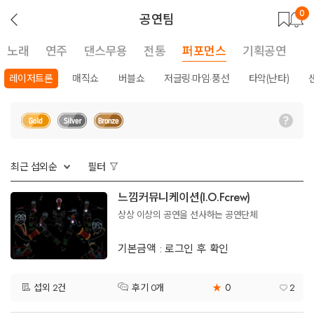
0
뒤
공연팀
로
가
기
노래
연주
댄스무용
전통
퍼포먼스
기획공연
레이저트론
매직쇼
버블쇼
저글링·마임·풍선
타악(난타)
최근 섭외순
필터
느낌커뮤니케이션(I.O.Fcrew)
상상 이상의 공연을 선사하는 공연단체
기본금액 : 로그인 후 확인
0
섭외 2건
★
2
후기 0개