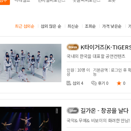
시부스
성우
의장비
도우미
기렌탈
경호
최근 섭외순
섭외 많은 순
최신순
조회순
가격 낮은순
사용품
통역
K타이거즈(K-TIGERS
국내외 한국을 대표할 공연컨텐츠
인원 : 10명 이
기본금액 : 로그인 후 
상
능
★
섭외 4
후기 0
0
길가온 - 창공을 날다
국악& 무예& 비보이의 화려한 만남!