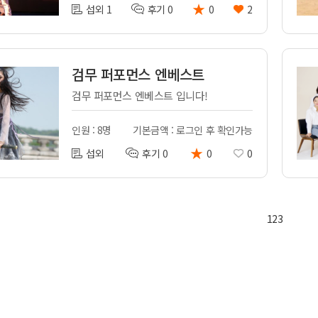
★
섭외 1
후기 0
0
2
검무 퍼포먼스 엔베스트
검무 퍼포먼스 엔베스트 입니다!
인원 : 8명
기본금액 : 로그인 후 확인가능
★
섭외
후기 0
0
0
1
2
3