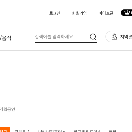
로그인
회원가입
마이쇼글
지역별
/음식
탈
인력
제작물/프로그
천막(TFS,AH)
영상제작,편집
제작물
렌탈(천막,의자,테이블)
사진촬영
프로그램
렌탈(피크닉 용품 등)
디자이너
음식
기획공연
테이너부스
진행요원
기막조형물(바운스,에어돔,에
음악감독
트)
VJ
·검무
칵테일쇼
넌버벌퍼포먼스
붓글씨퍼포먼스
로봇