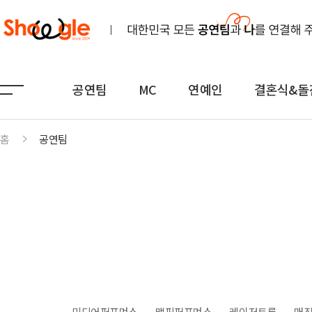
공연팀
MC
연예인
결혼식&돌
홈
공연팀
공연팀
MC
연예인
노래
전문MC
K-POP(아이돌)
연주
아나운서
일반가요
댄스무용
외국어
트로트
전통
쇼호스트
힙합·DJ
퍼포먼스
밴드
기획공연
708090·포크
미디어퍼포먼스
맵핑퍼포먼스
레이저트론
매