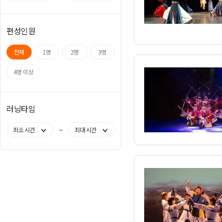
편성인원
전체
1명
2명
3명
4명 이상
러닝타임
~
최소 시간
최대 시간