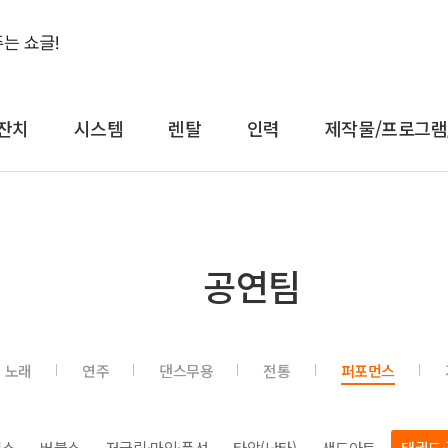
잔치
시스템
렌탈
인력
제작물/프로그램
결혼식&돌잔치
시스템
렌
공연팀
축가
음향
대형
축주
조명
일반
전문 사회자
영상 LED
감성
노래
연주
댄스무용
전통
퍼포먼스
연예인 축가
중계
컨
연예인 사회자
레이저
공
어텐
트러스
직쇼
버블쇼
저글링·마임·풍선
타악(난타)
샌드아트
태권도