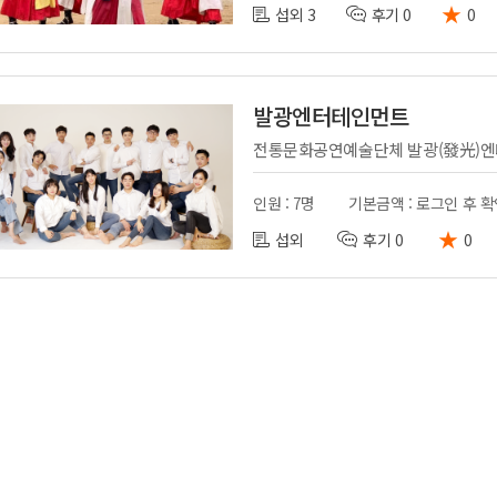
★
섭외 3
후기 0
0
발광엔터테인먼트
인원 : 7명
기본금액 : 로그인 후 
★
섭외
후기 0
0