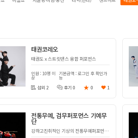
전
레이허
회
특수효과
악
·뮤지컬
무대
행
전식
발전차
태권코레오
전기공사
태권도 x 스트릿댄스 융합 퍼포먼스
인원 : 10명 이
기본금액 : 로그인 후 확인가
상
능
★
섭외 2
후기 0
0
1
전통무예, 검무퍼포먼스 기예무
단
강하고진취적인 기상의 전통무예퍼포먼스,진검무