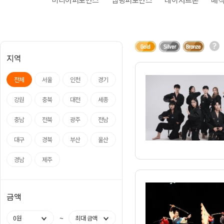
아나운서
개그맨
국악·클래식·재즈
방송인·강사·셀럽
지역
전체
서울
인천
경기
강원
충북
대전
세종
충남
전북
광주
전남
대구
경북
부산
울산
경남
제주
금액
~
0원
최대 금액