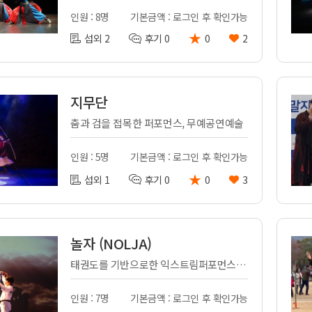
인원 : 8명
기본금액 : 로그인 후 확인가능
★
섭외 2
후기 0
0
2
지무단
춤과 검을 접목한 퍼포먼스, 무예공연예술
인원 : 5명
기본금액 : 로그인 후 확인가능
★
섭외 1
후기 0
0
3
놀자 (NOLJA)
태권도를 기반으로한 익스트림퍼포먼스 팀
인원 : 7명
기본금액 : 로그인 후 확인가능