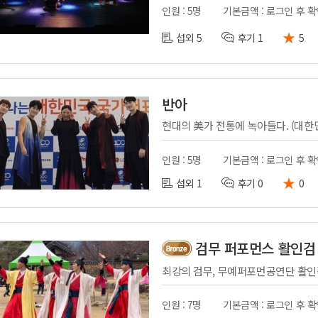
인원 : 5명
기본금액 : 로그인 후 
★
섭외 5
후기 1
5
반아
인원 : 5명
기본금액 : 로그인 후 
★
섭외 1
후기 0
0
검무 퍼포먼스 활인검
최강의 검무, 무예퍼포먼공연단 활
인원 : 7명
기본금액 : 로그인 후 