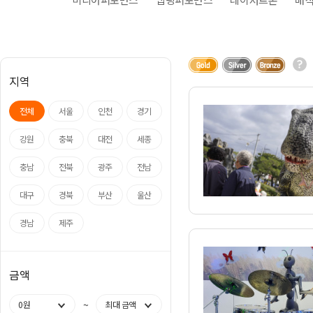
아나운서
개그맨
국악·클래식·재즈
방송인·강사·셀럽
지역
전체
서울
인천
경기
강원
충북
대전
세종
충남
전북
광주
전남
대구
경북
부산
울산
경남
제주
금액
~
0원
최대 금액