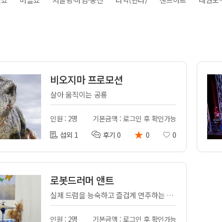
전
레이허
회
특수효과
악
·뮤지컬
무대
행
전식
발전차
비오지마 프로모션
전기공사
살아 움직이는 공룡
인원 : 2명
기본금액 : 로그인 후 확인가능
★
섭외 1
후기 0
0
0
로봇드러머 앤트
실제 드럼을 능숙하고 즐겁게 연주하는 로봇드러머 앤트
인원 : 2명
기본금액 : 로그인 후 확인가능