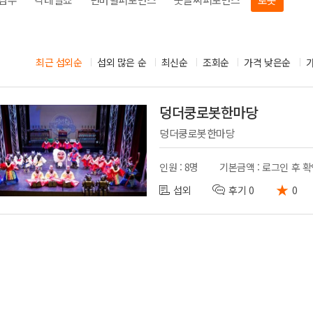
시부스
성우
의장비
도우미
기렌탈
경호
최근 섭외순
섭외 많은 순
최신순
조회순
가격 낮은순
사용품
통역
덩더쿵로봇한마당
덩더쿵로봇한마당
인원 : 8명
기본금액 : 로그인 후 
★
섭외
후기 0
0