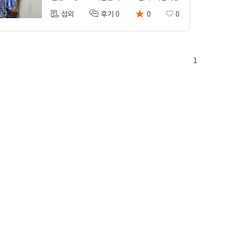
★
섭외
후기 0
0
0
1