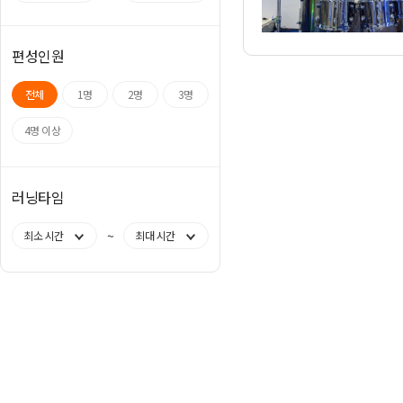
편성인원
전체
1명
2명
3명
4명 이상
러닝타임
~
최소 시간
최대 시간