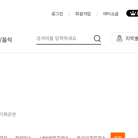
로그인
회원가입
마이쇼글
지역별
/음식
탈
인력
제작물/프로그
천막(TFS,AH)
영상제작,편집
제작물
렌탈(천막,의자,테이블)
사진촬영
프로그램
렌탈(피크닉 용품 등)
디자이너
음식
기획공연
테이너부스
진행요원
기막조형물(바운스,에어돔,에
음악감독
트)
VJ
·검무
칵테일쇼
넌버벌퍼포먼스
붓글씨퍼포먼스
로봇