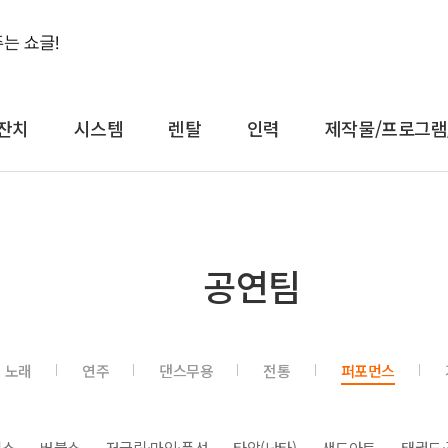
잔치
시스템
렌탈
인력
제작물/프로그램
결혼식&돌잔치
시스템
렌
공연팀
축가
음향
대형
축주
조명
일반
전문 사회자
영상 LED
감성
노래
연주
댄스무용
전통
퍼포먼스
연예인 축가
중계
컨
연예인 사회자
레이저
공
어텐
트러스
직쇼
버블쇼
저글링·마임·풍선
타악(난타)
샌드아트
태권도