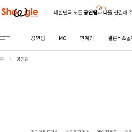
공연팀
MC
연예인
결혼식&돌
홈
공연팀
공연팀
MC
연예인
노래
전문MC
K-POP(아이돌)
연주
아나운서
일반가요
댄스무용
외국어
트로트
전통
쇼호스트
힙합·DJ
퍼포먼스
밴드
기획공연
708090·포크
미디어퍼포먼스
맵핑퍼포먼스
레이저트론
매