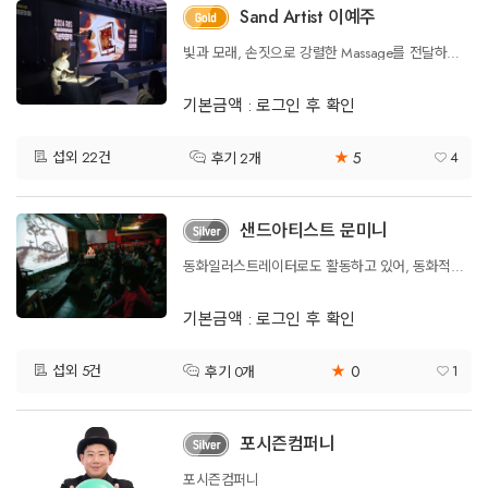
Sand Artist 이예주
빛과 모래, 손짓으로 강렬한 Massage를 전달하는 감성스토리~!
기본금액 : 로그인 후 확인
5
섭외 22건
★
4
후기 2개
샌드아티스트 문미니
동화일러스트레이터로도 활동하고 있어, 동화적인 요소를 살린 구성에 강점이 있다!
기본금액 : 로그인 후 확인
0
섭외 5건
★
1
후기 0개
포시즌컴퍼니
포시즌컴퍼니