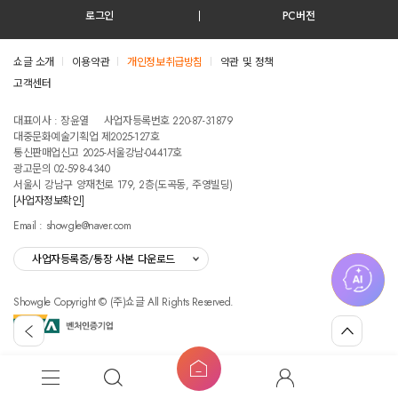
로그인
PC버전
쇼글 소개
이용약관
개인정보취급방침
약관 및 정책
고객센터
테스트진입텍스트입니다
대표이사 : 장윤열
사업자등록번호 220-87-31879
대중문화예술기획업 제2025-127호
통신판매업신고 2025-서울강남-04417호
광고문의 02-598-4340
서울시 강남구 양재천로 179, 2층(도곡동, 주영빌딩)
[사업자정보확인]
Email : showgle@naver.com
사업자등록증/통장 사본 다운로드
Showgle Copyright © (주)쇼글 All Rights Reserved.
섭
뒤
맨
외
로
위
공
가
로
고
홈
기
가
메
검
마
버
기
뉴
색
이
튼
쇼