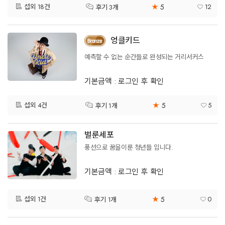
5
섭외 18건
★
12
후기 3개
엉클키드
예측할 수 없는 순간들로 완성되는 거리서커스
기본금액 : 로그인 후 확인
5
섭외 4건
★
5
후기 1개
벌룬세포
풍선으로 꿈을이룬 청년들 입니다.
기본금액 : 로그인 후 확인
5
섭외 1건
★
0
후기 1개