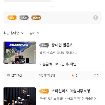
최근 섭외순
필터
광대엽 벌룬쇼
벌룬아티스트 광대엽 입니다~~
기본금액 : 로그인 후 확인
5
섭외 7건
★
3
후기 2개
스타일리시 마술사주호영
흔하지않은 스타일리시하고 트렌디한 마술공연