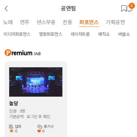
0
뒤
공연팀
로
가
기
노래
연주
댄스무용
전통
퍼포먼스
기획공연
미디어퍼포먼스
맵핑퍼포먼스
레이저트론
매직쇼
버블쇼
놀당
인원 : 5명
기본금액 : 로그인 후 확인
섭외
후기 0
★
0
0