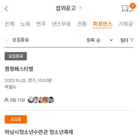
0
섭외공고
뒤
로
가
기
전체
노래
연주
댄스무용
전통
퍼포먼스
기획공연
모집종료
등록 순
필터
모집종료
캠핑페스티벌
2022-10-23,
경기,
10:00분
버블쇼
5팀
지원
모집중
하남시청소년수련관 청소년축제