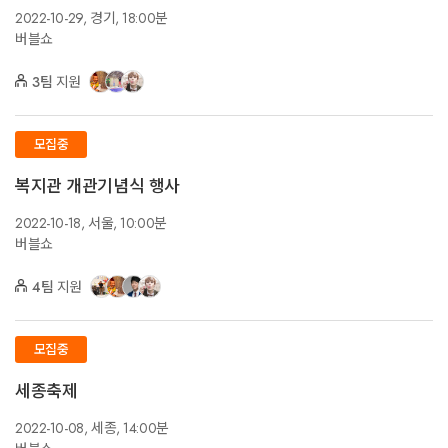
2022-10-29,
경기,
18:00분
버블쇼
3팀
지원
모집중
복지관 개관기념식 행사
2022-10-18,
서울,
10:00분
버블쇼
4팀
지원
모집중
세종축제
2022-10-08,
세종,
14:00분