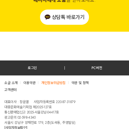
매니저에게 도움
을 받아보세요.
상담톡 바로가기
로그인
PC버전
쇼글 소개
이용약관
개인정보취급방침
약관 및 정책
고객센터
테스트진입텍스트입니다
대표이사 : 장윤열
사업자등록번호 220-87-31879
대중문화예술기획업 제2025-127호
통신판매업신고 2025-서울강남-04417호
광고문의 02-598-4340
서울시 강남구 양재천로 179, 2층(도곡동, 주영빌딩)
[사업자정보확인]