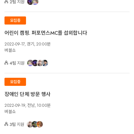
2팀
지원
모집중
어린이 캠핑. 퍼포먼스MC를 섭외합니다
2022-09-17,
경기,
20:00분
버블쇼
4팀
지원
모집중
장애인 단체 방문 행사
2022-09-19,
전남,
10:00분
버블쇼
3팀
지원