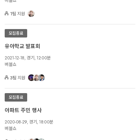
버블쇼
1팀
지원
모집종료
유아학교 발표회
2021-12-18,
경기,
12:00분
버블쇼
3팀
지원
모집종료
아파트 주민 행사
2020-08-29,
경기,
18:00분
버블쇼