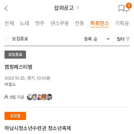
0
섭외공고
뒤
로
가
기
전체
노래
연주
댄스무용
전통
퍼포먼스
기획공연
모집종료
등록 순
필터
모집종료
캠핑페스티벌
2022-10-23,
경기,
10:00분
버블쇼
5팀
지원
모집중
하남시청소년수련관 청소년축제