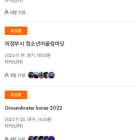
타악(난타)
0팀
지원
모집중
의정부시 청소년어울림마당
2022-11-19,
경기,
18:00분
타악(난타)
5팀
지원
모집중
Groundwater korea 2022
2022-11-23,
대구,
14:00분
타악(난타)
8팀
지원