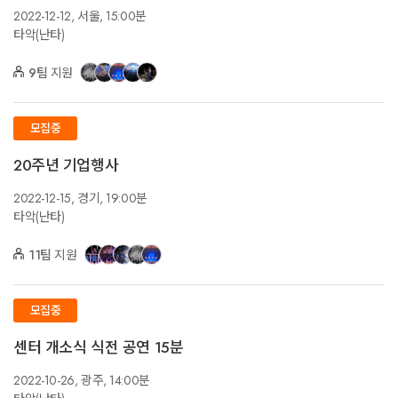
2022-12-12,
서울,
15:00분
타악(난타)
9팀
지원
모집중
20주년 기업행사
2022-12-15,
경기,
19:00분
타악(난타)
11팀
지원
모집중
센터 개소식 식전 공연 15분
2022-10-26,
광주,
14:00분