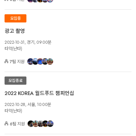
모집중
광고 촬영
2022-10-31,
경기,
09:00분
타악(난타)
7팀
지원
모집종료
2022 KOREA 월드푸드 챔피언십
2022-10-28,
서울,
10:00분
타악(난타)
6팀
지원