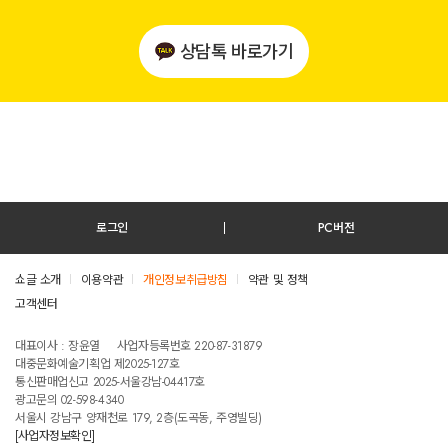
상담톡 바로가기
로그인
PC버전
쇼글 소개
이용약관
개인정보취급방침
약관 및 정책
고객센터
테스트진입텍스트입니다
대표이사 : 장윤열
사업자등록번호 220-87-31879
대중문화예술기획업 제2025-127호
통신판매업신고 2025-서울강남-04417호
광고문의 02-598-4340
서울시 강남구 양재천로 179, 2층(도곡동, 주영빌딩)
[사업자정보확인]