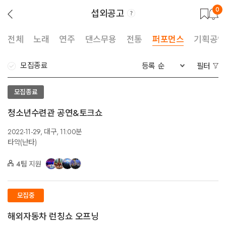
0
섭외공고
뒤
로
가
기
전체
노래
연주
댄스무용
전통
퍼포먼스
기획공연
모집종료
등록 순
필터
모집종료
청소년수련관 공연&토크쇼
2022-11-29,
대구,
11:00분
타악(난타)
4팀
지원
모집중
해외자동차 런칭쇼 오프닝