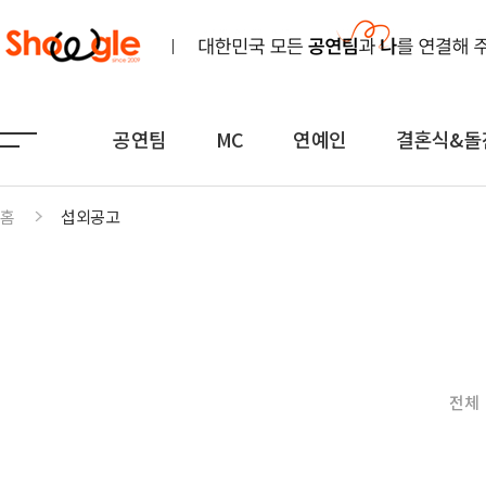
공연팀
MC
연예인
결혼식&돌
홈
섭외공고
공연팀
MC
연예인
노래
전문MC
K-POP(아이돌)
연주
아나운서
일반가요
댄스무용
외국어
트로트
전체
전통
쇼호스트
힙합·DJ
퍼포먼스
밴드
기획공연
708090·포크