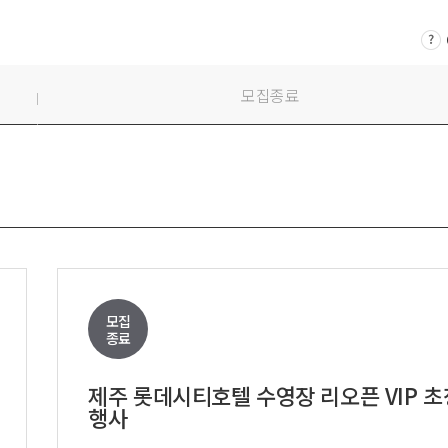
시부스
성우
의장비
도우미
기렌탈
경호
모집종료
사용품
통역
모집
종료
제주 롯데시티호텔 수영장 리오픈 VIP 초
행사