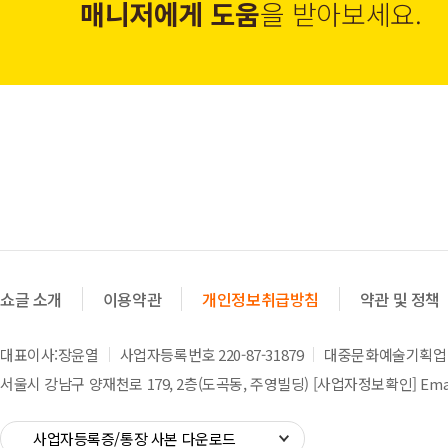
매니저에게 도움
을 받아보세요.
쇼글 소개
이용약관
개인정보취급방침
약관 및 정책
대표이사:장윤열
사업자등록번호 220-87-31879
대중문화예술기획업 제
서울시 강남구 양재천로 179, 2층(도곡동, 주영빌딩)
[사업자정보확인]
Emai
사업자등록증/통장 사본 다운로드