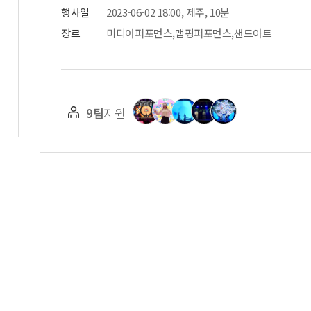
행사일
2023-06-02 18:00, 제주, 10분
장르
미디어퍼포먼스,맵핑퍼포먼스,샌드아트
9팀
지원