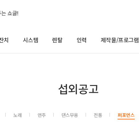
잔치
시스템
렌탈
인력
제작물/프로그램
결혼식&돌잔치
시스템
렌
섭외공고
축가
음향
대형
축주
조명
일반
전문 사회자
영상 LED
감성
노래
연주
댄스무용
전통
퍼포먼스
연예인 축가
중계
컨
연예인 사회자
레이저
공
어텐
트러스