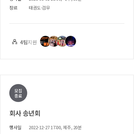
장르
태권도·검무
4팀
지원
모집
종료
회사 송년회
행사일
2022-12-27 17:00, 제주, 20분