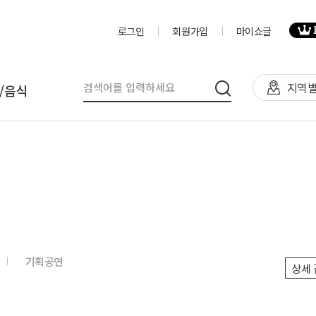
로그인
회원가입
마이쇼글
지역별
/음식
탈
인력
제작물/프로그
천막(TFS,AH)
영상제작,편집
제작물
렌탈(천막,의자,테이블)
사진촬영
프로그램
렌탈(피크닉 용품 등)
디자이너
음식
기획공연
상세 
테이너부스
진행요원
기막조형물(바운스,에어돔,에
음악감독
트)
VJ