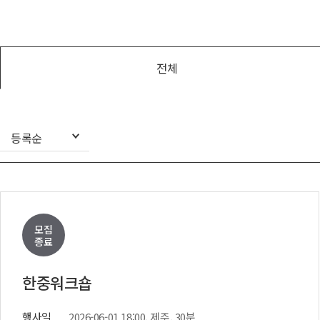
아나운서
개그맨
국악·클래식·재즈
전체
방송인·강사·셀럽
등록순
모집
종료
한중워크숍
행사일
2026-06-01 18:00, 제주, 30분