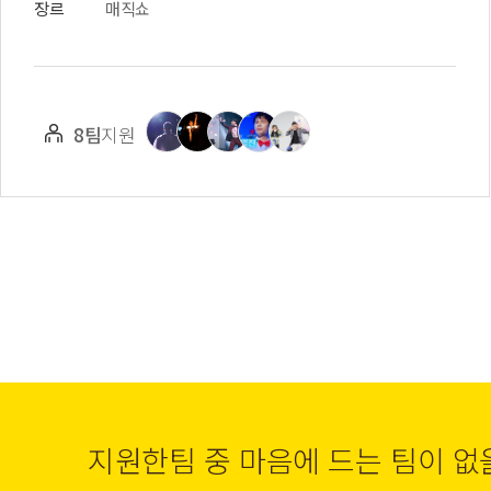
장르
매직쇼
8팀
지원
지원한팀 중 마음에 드는 팀이 없