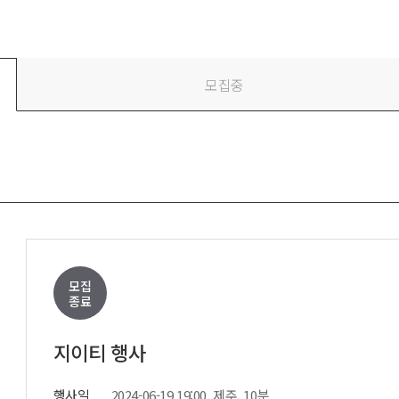
전
레이허
회
특수효과
악
·뮤지컬
무대
모집중
행
전식
발전차
전기공사
모집
종료
지이티 행사
행사일
2024-06-19 19:00, 제주, 10분