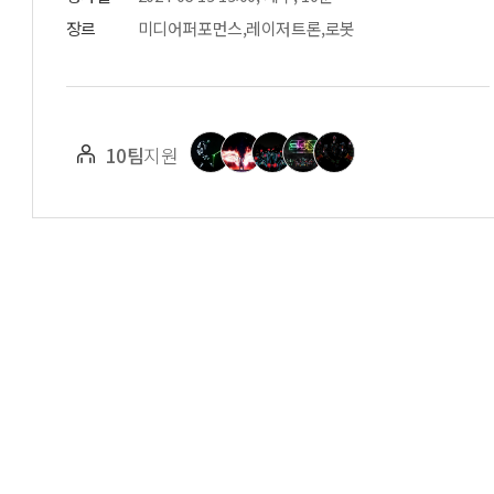
장르
미디어퍼포먼스,레이저트론,로봇
10팀
지원