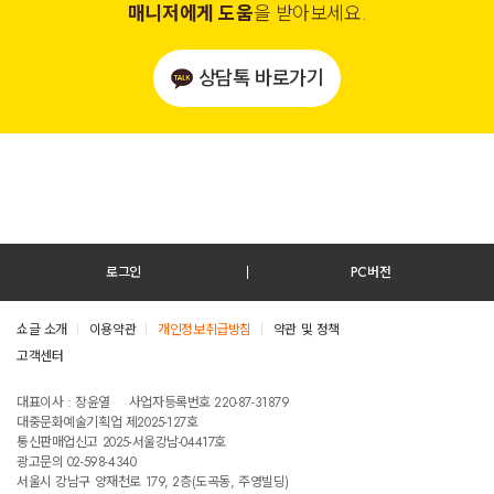
매니저에게 도움
을 받아보세요.
상담톡 바로가기
로그인
PC버전
쇼글 소개
이용약관
개인정보취급방침
약관 및 정책
고객센터
테스트진입텍스트입니다
대표이사 : 장윤열
사업자등록번호 220-87-31879
대중문화예술기획업 제2025-127호
통신판매업신고 2025-서울강남-04417호
광고문의 02-598-4340
서울시 강남구 양재천로 179, 2층(도곡동, 주영빌딩)