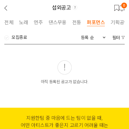
0
섭외공고
뒤
로
가
기
전체
노래
연주
댄스무용
전통
퍼포먼스
기획공연
모집종료
등록 순
필터
아직 등록된 공고가 없습니다.
지원한팀 중 마음에 드는 팀이 없을 때,
어떤 아티스트가 좋은지 고르기 어려울 때는