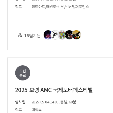
장르
샌드아트,태권도·검무,넌버벌퍼포먼스
16팀
지원
모집
종료
2025 보령 AMC 국제모터페스티벌
행사일
2025-05-04 14:00, 충남, 60분
장르
매직쇼