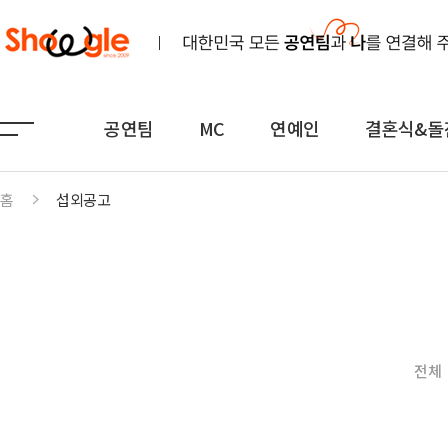
공연팀
MC
연예인
결혼식&돌
홈
섭외공고
공연팀
MC
연예인
노래
전문MC
K-POP(아이돌)
연주
아나운서
일반가요
댄스무용
외국어
트로트
전체
전통
쇼호스트
힙합·DJ
퍼포먼스
밴드
기획공연
708090·포크