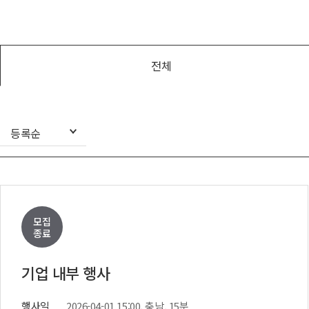
아나운서
개그맨
국악·클래식·재즈
전체
방송인·강사·셀럽
등록순
모집
종료
기업 내부 행사
행사일
2026-04-01 15:00, 충남, 15분