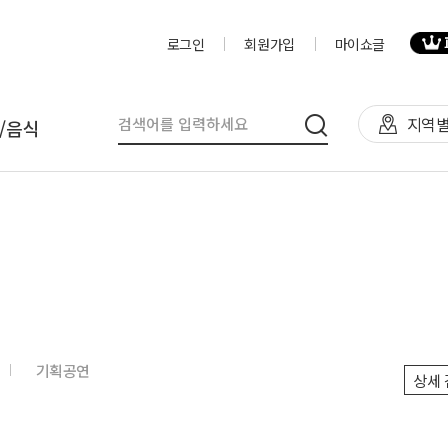
로그인
회원가입
마이쇼글
지역별
/음식
탈
인력
제작물/프로그
천막(TFS,AH)
영상제작,편집
제작물
렌탈(천막,의자,테이블)
사진촬영
프로그램
렌탈(피크닉 용품 등)
디자이너
음식
기획공연
상세 
테이너부스
진행요원
기막조형물(바운스,에어돔,에
음악감독
트)
VJ