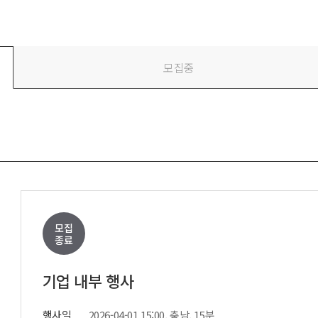
전
레이허
회
특수효과
악
·뮤지컬
무대
모집중
행
전식
발전차
전기공사
모집
종료
기업 내부 행사
행사일
2026-04-01 15:00, 충남, 15분