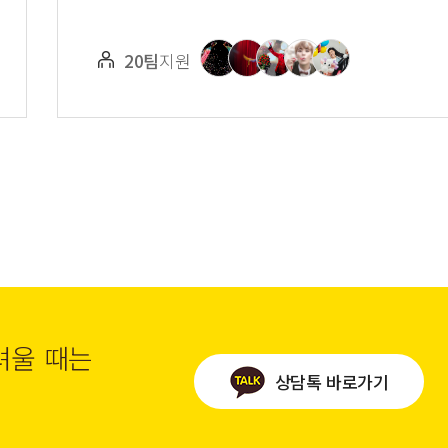
20팀
지원
려울 때는
상담톡 바로가기