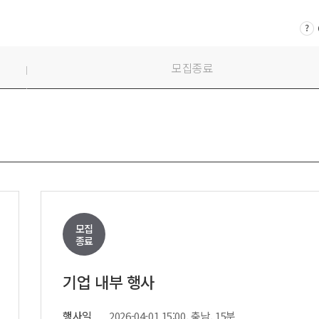
시부스
성우
의장비
도우미
기렌탈
경호
모집종료
사용품
통역
모집
종료
기업 내부 행사
행사일
2026-04-01 15:00, 충남, 15분