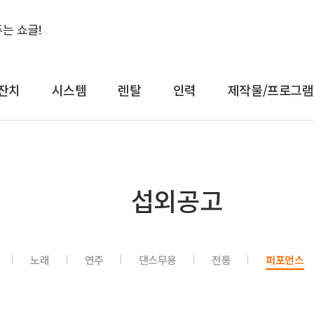
잔치
시스템
렌탈
인력
제작물/프로그램
결혼식&돌잔치
시스템
렌
섭외공고
축가
음향
대형
축주
조명
일반
전문 사회자
영상 LED
감성
노래
연주
댄스무용
전통
퍼포먼스
연예인 축가
중계
컨
연예인 사회자
레이저
공
어텐
트러스