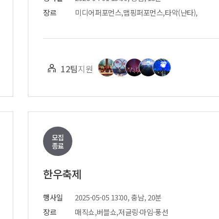
장르
미디어퍼포먼스,맵핑퍼포먼스,타악(난타),
12팀
지원
모집
종료
한우축제
행사일
2025-05-05 13:00, 충남, 20분
장르
매직쇼,버블쇼,저글링·마임·풍선