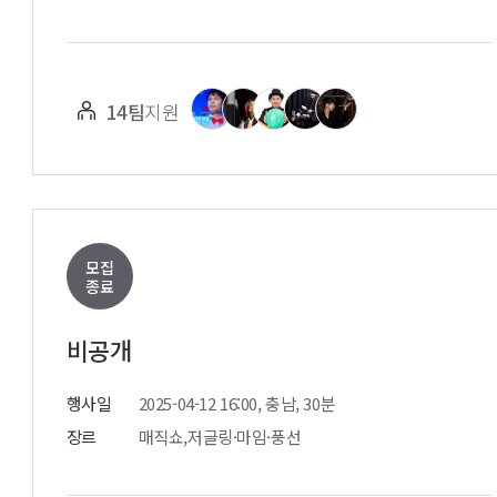
14팀
지원
모집
종료
비공개
행사일
2025-04-12 16:00, 충남, 30분
장르
매직쇼,저글링·마임·풍선