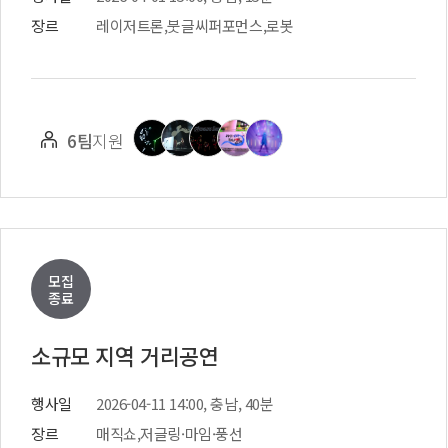
장르
레이저트론,붓글씨퍼포먼스,로봇
6팀
지원
모집
종료
소규모 지역 거리공연
행사일
2026-04-11 14:00, 충남, 40분
장르
매직쇼,저글링·마임·풍선