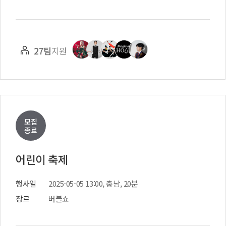
27팀
지원
모집
종료
어린이 축제
행사일
2025-05-05 13:00, 충남, 20분
장르
버블쇼