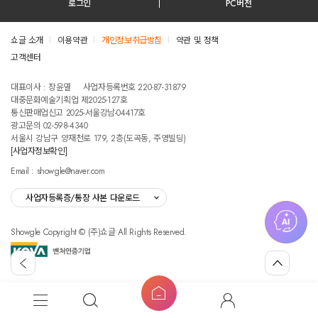
로그인
PC버전
쇼글 소개
이용약관
개인정보취급방침
약관 및 정책
고객센터
테스트진입텍스트입니다
대표이사 : 장윤열
사업자등록번호 220-87-31879
대중문화예술기획업 제2025-127호
통신판매업신고 2025-서울강남-04417호
광고문의 02-598-4340
서울시 강남구 양재천로 179, 2층(도곡동, 주영빌딩)
[사업자정보확인]
Email : showgle@naver.com
사업자등록증/통장 사본 다운로드
Showgle Copyright © (주)쇼글 All Rights Reserved.
섭
뒤
맨
외
로
위
공
가
로
고
홈
기
가
메
검
마
버
기
뉴
색
이
튼
쇼
글