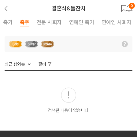
0
뒤
결혼식&돌잔치
로
가
기
축가
축주
전문 사회자
연예인 축가
연예인 사회자
최근 섭외순
필터
검색된 내용이 없습니다.