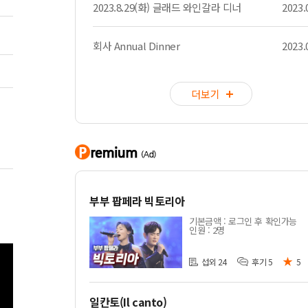
2023.8.29(화) 글래드 와인갈라 디너
2023.
회사 Annual Dinner
2023.
더보기
부부 팝페라 빅토리아
기본금액 : 로그인 후 확인가능
인원 : 2명
★
섭외 24
후기 5
5
일칸토(Il canto)