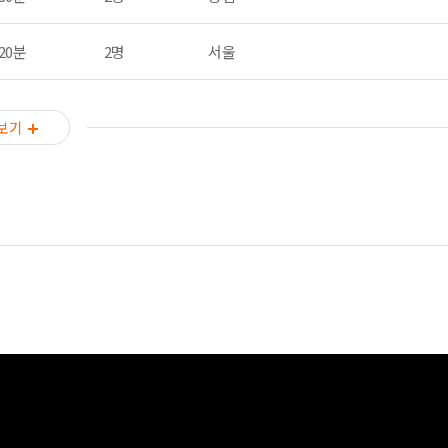
20분
2명
서울
보기