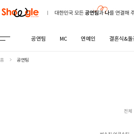
공연팀
MC
연예인
결혼식&돌
홈
공연팀
공연팀
MC
연예인
노래
전문MC
K-POP(아이돌)
연주
아나운서
일반가요
댄스무용
외국어
트로트
전체
전통
쇼호스트
힙합·DJ
퍼포먼스
밴드
기획공연
708090·포크
버스킹·어쿠스틱