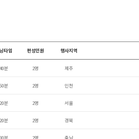
닝타임
편성인원
행사지역
40분
2명
제주
50분
2명
인천
20분
2명
서울
20분
2명
경북
30분
2명
충남