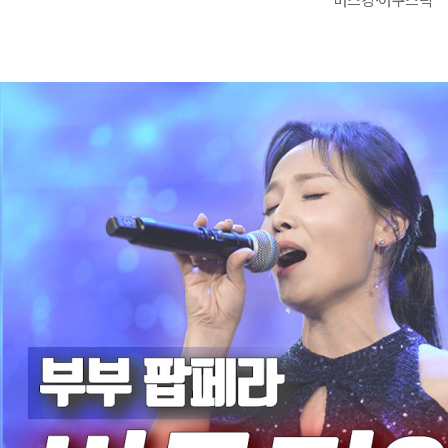
아나운서
개그맨
국악·클래식·재즈
방송인·강사·셀럽