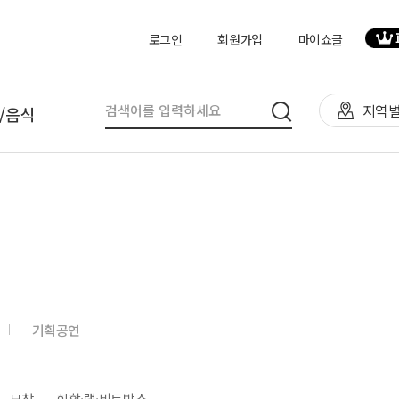
로그인
회원가입
마이쇼글
지역별
/음식
탈
인력
제작물/프로그
천막(TFS,AH)
영상제작,편집
제작물
렌탈(천막,의자,테이블)
사진촬영
프로그램
렌탈(피크닉 용품 등)
디자이너
음식
기획공연
테이너부스
진행요원
기막조형물(바운스,에어돔,에
음악감독
트)
VJ
모창
힙합·랩·비트박스