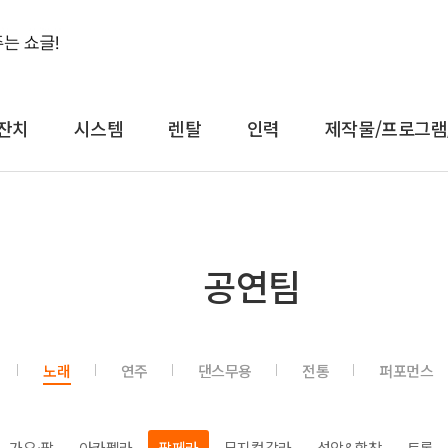
잔치
시스템
렌탈
인력
제작물/프로그램
결혼식&돌잔치
시스템
렌
공연팀
축가
음향
대형
축주
조명
일반
전문 사회자
영상 LED
감성
노래
연주
댄스무용
전통
퍼포먼스
연예인 축가
중계
컨
연예인 사회자
레이저
공
어텐
트러스
가요·팝
아카펠라
팝페라
뮤지컬갈라
성악&합창
트롯