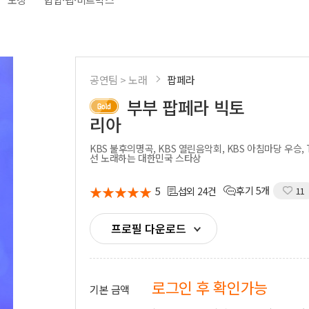
시부스
성우
의장비
도우미
기렌탈
경호
사용품
통역
공연팀 > 노래
팝페라
부부 팝페라 빅토
리아
KBS 불후의명곡, KBS 열린음악회, KBS 아침마당 우승, 
선 노래하는 대한민국 스타상
★
★
★
★
★
★
★
★
★
★
5
후기 5개
섭외 24건
11
프로필 다운로드
로그인 후 확인가능
기본 금액