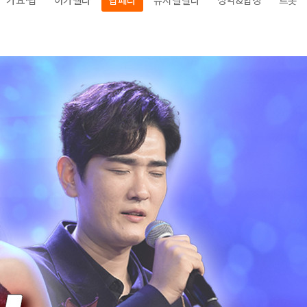
전
레이허
회
특수효과
악
·뮤지컬
무대
행
전식
발전차
전기공사