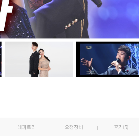
레파토리
요청장비
후기(
5
)