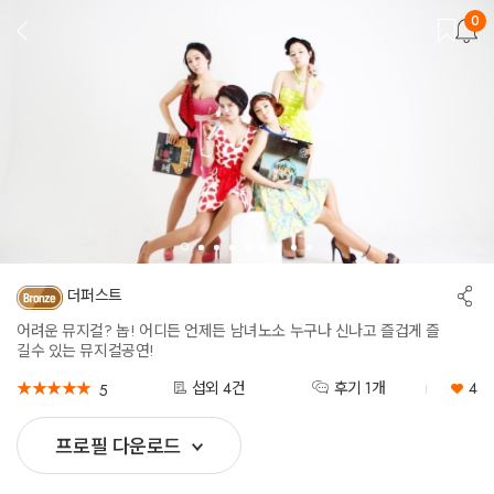
0
뒤
로
가
기
공
더퍼스트
유
하
어려운 뮤지컬? 놉! 어디든 언제든 남녀노소 누구나 신나고 즐겁게 즐
기
길수 있는 뮤지컬공연!
★
★
★
★
★
★
★
★
★
★
섭외 4건
후기 1개
4
5
프로필 다운로드