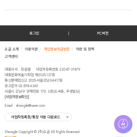
로그인
PC버전
쇼글 소개
이용약관
개인정보취급방침
약관 및 정책
고객센터
테스트진입텍스트입니다
대표이사 : 장윤열
사업자등록번호 220-87-31879
대중문화예술기획업 제2025-127호
통신판매업신고 2025-서울강남-04417호
광고문의 02-598-4340
서울시 강남구 양재천로 179, 2층(도곡동, 주영빌딩)
[사업자정보확인]
Email : showgle@naver.com
사업자등록증/통장 사본 다운로드
Showgle Copyright © (주)쇼글 All Rights Reserved.
섭