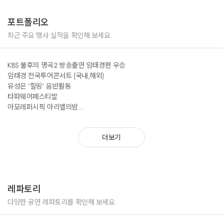
포트폴리오
최근 주요 행사 실적을 확인해 보세요.
KBS 불후의 명곡2 방송출연 임태경편 우승
임태경 전국투어콘서트 (국내,해외)
유성은 ‘힐링’ 음반활동
타파웨어페스티발
아모레퍼시픽 아리엘의밤
한국증권 기념행사
한국로봇인의 밤
더보기
수원 전국연극제 개. 폐막 축하공연
그린어스 페스티발
보건의날 기념행사
전국자동차노동조합 50주년 기념공연
대학로 D-FESTA초청공연
레파토리
Mizuno Golf Launchinh Festival
World Ocean Forum
다양한 공연 레파토리를 확인해 보세요.
D-CUBE CITY오픈공연
조선호텔 기업 디너쇼 공연