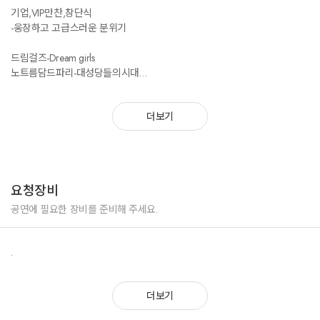
기업,VIP만찬,창단식
한국증권 기업행사
-웅장하고 고급스러운 분위기
현대자동차 신차 프로모션 개막공연
롯대백화점 공연
드림걸즈-Dream girls
효성그룹 송년회
노트름담드파리-대성당들의시대
삼성전자 신제품런칭
모차르트-사랑하면 서롤 알수있어
광명예총 봄꽃 축제 개막식
레미제라블-One day more
코엑스몰 개관10주년
더보기
레이제라블-Do you here the people sing
그린손해보험 시상식 축하공연
조수미 -챔피온
ETROmilano 패션쇼
팝페라 -You raise me up
김해프리미엄아울렛 개관공연
아모스고객만족세미나
미스코리아 선발대회 초청공연
요청장비
백화점,공원,지역행사등 가족들을 위한공연
온양온천역 준공기념공연
여름밤 신나고 즐겁게 남녀노소 누구나 즐기는공연
UNICITY KOREA SUMMIT
공연에 필요한 장비를 준비해 주세요.
(어른들을 위한 가요와 어린이들을 위한 디즈니까지)
M0TIVEBIZ Convention
시너지코리아컨벤션
.
라라랜드-Another day of sun
한중 합작 드라마 진황의사랑 중국현지 제작 발표회
겨울왕국-Love is an open door+Let it go
킨텍스공연
올슉업-Comeon everybody
G by GUESS 런칭쇼
더보기
여름가요 리믹스-싸이+DJDOC+쿨+시스타
극동스포츠주최 사랑의 기금마련 자선바자회콘서트
맘마미아-Dancing queen+Water loo
Bring to life, 5E ALLERGAN 2011 KICK OF MEETING