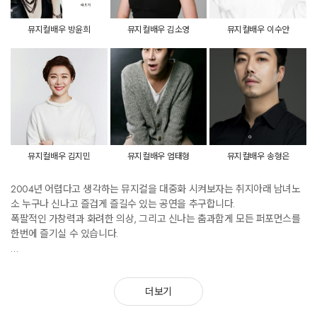
뮤지컬배우 방윤희
뮤지컬배우 김소영
뮤지컬배우 이수안
뮤지컬배우 김지민
뮤지컬배우 엄태형
뮤지컬배우 송형은
2004년 어렵다고 생각하는 뮤지컬을 대중화 시켜보자는 취지아래 남녀노
소 누구나 신나고 즐겁게 즐길수 있는 공연을 추구합니다.
폭팔적인 가창력과 화려한 의상, 그리고 신나는 춤과함게 모든 퍼포먼스를
한번에 즐기실 수 있습니다.
현재 활동하는 뮤지컬 배우들의 퀄리티있는 무대매너로 관객과 함께 즐길
수 있는 공연을 추구하며 다양한 행사에 맞춰 매번 다른 공연을 선보이며 만
더보기
족도있는 공연을 지향합니다.
국내 뿐 아니라 해외에서도 활동중이며 공연무대와 더불어 방송, 가수들과