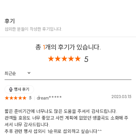
대명리조트 기업행사
에트로 패션쇼 축하공연
연말공연,신년공연,동문회
현대백화점vip초청 공연
후기
라라랜드-Another day of sun
섭외한 분들이 작성한 후기입니다.
지킬앤하이드-지금이순간
지킬앤하이드-Take me as i am
총
1
개의 후기가 있습니다.
올슉업- Can't help foilling in love
김동규-시월에 어느 멋진날에
5
★
★
★
★
★
★
★
★
★
★
캐롤메들리
최근순
지역축제,계절행사
행사 후기
그지역의 축제주제나 계절에 맞게 모든곡 가능
2023.03.15
dream*****
5
★
★
★
★
★
★
★
★
★
★
모든 트로트메들리 가능
짧은 준비기간에 너무나도 많은 도움을 주셔서 감사드립니다.
*그 외 어떤 프로모션 공연도 가능합니다
관객들 호응도 너무 좋았고 사전 계획에 없었던 앵콜곡도 소화해 주
뮤지컬곡 외에도 팝페라곡,아리아,팝,가요,트로트까지
모든 노래장르 가능합니다
셔서 너무 감사드립니다.
추후 관련 행사 섭외시 1순위로 섭외하고 싶습니다^^