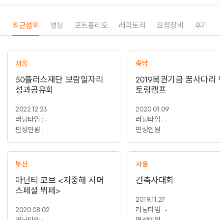
의 콜라보레이션까지 다양하게 활동 중입니다
브로드웨이의 명곡뿐만 아니라 고급스러운 팝페라, 신나고 즐거운 가요, 어
최근섭외
영상
포트폴리오
레파토리
요청장비
후기
린이들을 위한 디즈니와 전국민들의 트로트까지 장르 구분없이
모든 무대 가능합니다.
서울
충남
성공적인 행사를 위해 저희가 플러스 해드리겠습니다.
행사에는 첫번째로 더퍼스트!
50플러스재단 보람일자리
2019복권기금 꿈사다리 
성과공유회
토링캠프
2022.12.23
2020.01.09
러닝타임 : -
러닝타임 : -
편성인원 :
편성인원 :
부산
서울
아난티 코브 <지중해 서머
건축사대회
스페셜 뷔페>
2019.11.27
2020.08.02
러닝타임 : -