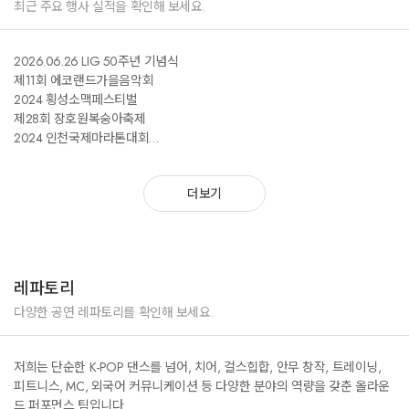
최근 주요 행사 실적을 확인해 보세요.
2026.06.26 LIG 50주년 기념식
제11회 에코랜드가을음악회
2024 횡성소맥페스티벌
제28회 장호원복숭아축제
2024 인천국제마라톤대회
제1회 ITF태권도 월드게임
롯데웰푸드 빵빠레광고 안무제작
더보기
이천시 분수대광장 준공식 공연
제12회 G-pop페스티벌축제
반포한강공원 걷기대회(한국건강관리협회)
낙성대 별길축제 ‘낙낙별길’
인천현대제철 레드엔젤스 개막전공연
레파토리
홍대 인디페스티벌 무대
청와대 사랑채 show&play
다양한 공연 레파토리를 확인해 보세요.
전국드론축구대회
코리안드림 통일실천페스타
저희는 단순한 K-POP 댄스를 넘어, 치어, 걸스힙합, 안무 창작, 트레이닝,
DMZ/JSA 군부대위문공연
피트니스, MC, 외국어 커뮤니케이션 등 다양한 분야의 역량을 갖춘 올라운
9227 포항 군부대위문공연
드 퍼포먼스 팀입니다.
충남예산 리솜스플라스