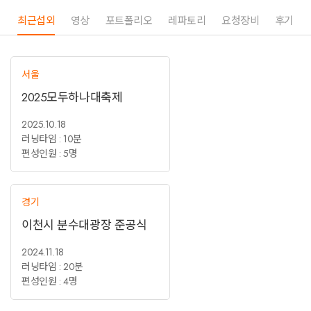
다.
최근섭외
영상
포트폴리오
레파토리
요청장비
후기
또한 뛰어난 무대 장악력과 에너지로 관객과 자연스럽게 호흡하며,
연령과 세대를 아우르는 소통 능력을 통해 현장의 몰입도를 극대화합니다.
단순한 공연을 넘어, 현장의 분위기를 완성하는 무대를 만들어드립니다.
서울
풍부한 실전 경험을 바탕으로
2025모두하나대축제
“섭외 만족도와 재섭외율”로 검증된 팀인 만큼,
선택에 대한 후회 없는 결과로 보답드리겠습니다.
2025.10.18
러닝타임 : 10분
추가로 궁금하신 사항은 언제든 문의 주시면
편성인원 : 5명
신속하고 성실하게 안내드리겠습니다.
경기
이천시 분수대광장 준공식
2024.11.18
러닝타임 : 20분
편성인원 : 4명