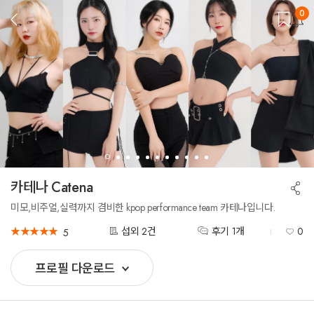
0
뒤
로
가
기
카테나 Catena
공
유
하
미모,비주얼,실력까지 겸비한 kpop performance team 카테나입니다.
기
★
★
★
★
★
★
★
★
★
★
섭외 2건
후기 1개
0
5
프로필 다운로드