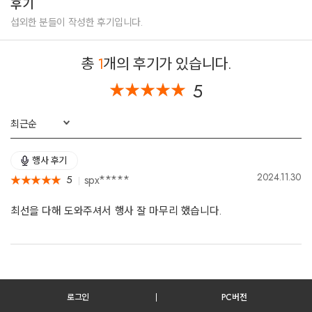
후기
화성 효 마라톤 오프닝 공연
경남 의령 홍의장군 축제
섭외한 분들이 작성한 후기입니다.
천호동 로데오거리 공연
예천 은행 체육대회 행사
총
1
개의 후기가 있습니다.
설악 워터파크 공연
아프리카 시상식 공연
5
★
★
★
★
★
★
★
★
★
★
안산 호수공원 자전거대축전
용인대학교 태권도대회 치어리더공연
최근순
신촌거구장 외국인행사공연
덕산 마라톤행사공연
논산 딸기축제공연
행사 후기
화성 마라톤행사 공연
2024.11.30
spx*****
5
★
★
★
★
★
★
★
★
★
★
일산 입영문화제 공연
안산별무리극장 공연
최선을 다해 도와주셔서 행사 잘 마무리 했습니다.
수원고등학교 축제공연
일산 자전거대축전 공연
횡성 마라톤대회 공연
용인한마당 공연
수원만석공원 공연
파주트로트백업공연
로그인
PC버전
용인드론 공연