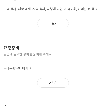
부평르네상스 패션쇼
기업 행사, 대학 축제, 지역 축제, 군부대 공연, 체육대회, 마라톤 등 폭넓은
MTS코퍼레이션 송년회
무대 경험을 바탕으로, 각 행사 성격에 맞는 맞춤형 퍼포먼스를 기획합니다.
성남시 축구협회행사
매 순간 최고의 무대를 완성해낸다는 자부심으로, 높은 만족도를 이끌어내
선덕고등학교 축제
더보기
고 있습니다.
부산파라다이스호텔행사
유세윤X임페리얼 광고촬영
경기도 연천군 열쇠군부대 공연
농촌사랑 마라톤대회 공연
충북 음성 품바축제 공연
요청장비
더케이호텔 용문고 송년회 공연
고성문화의집 군부대 공연
공연에 필요한 장비를 준비해 주세요.
경남 합천 청소년경연대회 공연
홍대 도깨비파티하우스 PNB공연
무대음향,무대마이크
강원도 원주청원학교 졸업식공연
여의도 벚꽃축제 공연
김해 가야문화축제 오프닝 공연
더보기
부산대학교 축제 공연
광화문 머드축제 붐업공연
공조2영화 클럽 댄스씬 출연
양평 이봉주마라톤 오프닝공연
강화 해변 마라톤 공연