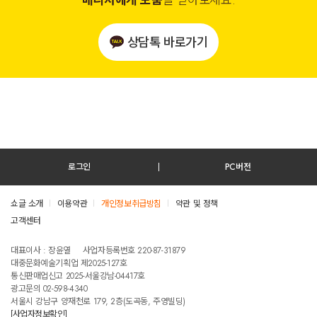
매니저에게 도움
을 받아보세요.
상담톡 바로가기
로그인
PC버전
쇼글 소개
이용약관
개인정보취급방침
약관 및 정책
고객센터
테스트진입텍스트입니다
대표이사 : 장윤열
사업자등록번호 220-87-31879
대중문화예술기획업 제2025-127호
통신판매업신고 2025-서울강남-04417호
광고문의 02-598-4340
서울시 강남구 양재천로 179, 2층(도곡동, 주영빌딩)
[사업자정보확인]