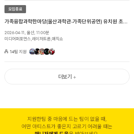
모집종료
가족융합과학한마당(울산과학관-가족단위공연) 유치원 초등 가족대상
2026-04-11,
울산,
11:00분
미디어퍼포먼스,레이저트론,매직쇼
14팀
지원
더보기
지원한팀 중 마음에 드는 팀이 없을 때,
어떤 아티스트가 좋은지 고르기 어려울 때는