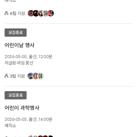
매직쇼
6팀
지원
모집종료
어린이날 행사
2026-05-05,
울산,
12:00분
저글링·마임·풍선
3팀
지원
모집종료
어린이 과학행사
2026-05-05,
울산,
14:00분
매직쇼