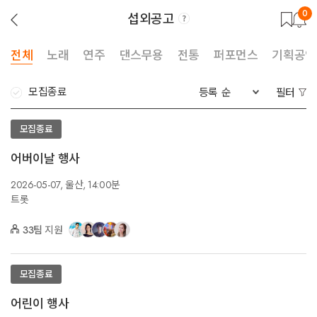
0
섭외공고
뒤
로
가
기
전체
노래
연주
댄스무용
전통
퍼포먼스
기획공연
모집종료
등록 순
필터
모집종료
어버이날 행사
2026-05-07,
울산,
14:00분
트롯
33팀
지원
모집종료
어린이 행사