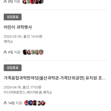
8팀
지원
모집종료
어린이 과학행사
2026-05-05,
울산,
14:00분
매직쇼
9팀
지원
모집종료
가족융합과학한마당(울산과학관-가족단위공연) 유치원 초등 가족대상 1회공연 및 2회공연
2026-04-18,
울산,
17:00분
미디어퍼포먼스,레이저트론,매직쇼
14팀
지원