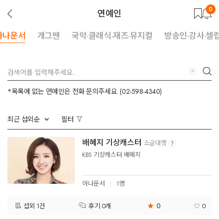
0
뒤
연예인
로
가
기
아나운서
개그맨
국악·클래식·재즈·뮤지컬
방송인·강사·셀
지
검
우
색
기
*목록에 없는 연예인은 전화 문의주세요. (02-598-4340)
최근 섭외순
필터
배혜지 기상캐스터
쇼글대행
KBS 기상캐스터 배혜지
아나운서
1명
★
0
섭외 1건
0
후기 0개