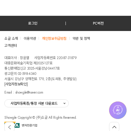
로그인
PC버전
쇼글 소개
이용약관
개인정보취급방침
약관 및 정책
고객센터
테스트진입텍스트입니다
대표이사 : 장윤열
사업자등록번호 220-87-31879
대중문화예술기획업 제2025-127호
통신판매업신고 2025-서울강남-04417호
광고문의 02-598-4340
서울시 강남구 양재천로 179, 2층(도곡동, 주영빌딩)
[사업자정보확인]
Email : showgle@naver.com
사업자등록증/통장 사본 다운로드
Showgle Copyright © (주)쇼글 All Rights Reserved.
섭
뒤
맨
외
로
위
공