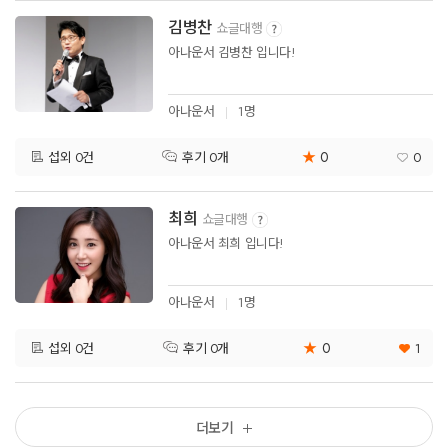
김병찬
쇼글대행
아나운서 김병찬 입니다!
아나운서
1명
★
0
섭외 0건
0
후기 0개
최희
쇼글대행
아나운서 최희 입니다!
아나운서
1명
★
0
섭외 0건
1
후기 0개
더보기