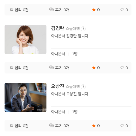
★
0
섭외 0건
0
후기 0개
김경란
쇼글대행
아나운서 김경란 입니다!
아나운서
1명
★
0
섭외 0건
0
후기 0개
오상진
쇼글대행
아나운서 오상진 입니다!
아나운서
1명
★
0
섭외 0건
0
후기 0개