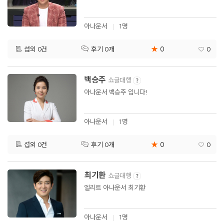
아나운서
1명
★
0
섭외 0건
0
후기 0개
백승주
쇼글대행
아나운서 백승주 입니다!
아나운서
1명
★
0
섭외 0건
0
후기 0개
최기환
쇼글대행
엘리트 아나운서 최기환
아나운서
1명