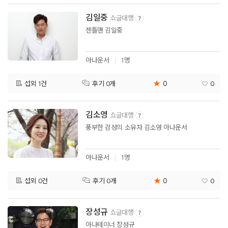
김일중
쇼글대행
젠틀맨 김일중
아나운서
1명
★
0
섭외 1건
0
후기 0개
김소영
쇼글대행
풍부한 감성의 소유자 김소영 아나운서
아나운서
1명
★
0
섭외 0건
0
후기 0개
장성규
쇼글대행
아나테이너 장성규