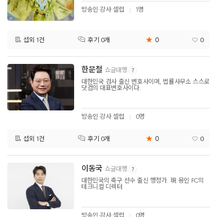
방송인·강사·셀럽
1명
★
0
섭외 1건
0
후기 0개
한문철
쇼글대행
대한민국 검사 출신 변호사이며, 법률사무소 스스로
닷컴의 대표변호사이다.
방송인·강사·셀럽
0명
★
0
섭외 1건
0
후기 0개
이동국
쇼글대행
대한민국의 축구 선수 출신 행정가. 現 용인 FC의
테크니컬 디렉터
방송인·강사·셀럽
0명