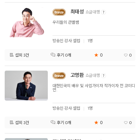
최태성
쇼글대행
우리들의 큰별쌤
방송인·강사·셀럽
1명
★
0
섭외 3건
0
후기 0개
고명환
쇼글대행
대한민국의 배우 및 사업가이자 작가이자 전 코미디
언.
방송인·강사·셀럽
1명
★
0
섭외 3건
0
후기 0개