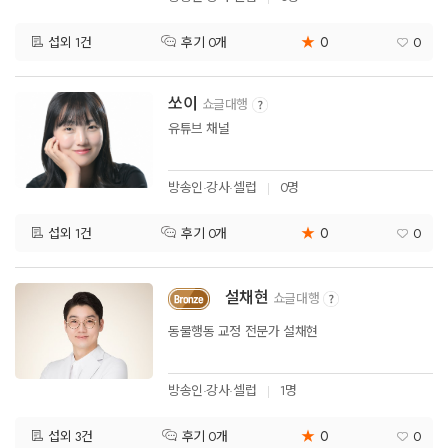
★
0
섭외 1건
0
후기 0개
쏘이
쇼글대행
유튜브 채널
방송인·강사·셀럽
0명
★
0
섭외 1건
0
후기 0개
설채현
쇼글대행
동물행동 교정 전문가 설채현
방송인·강사·셀럽
1명
★
0
섭외 3건
0
후기 0개