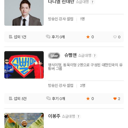
다니엘 린데만
쇼글대행
방송인·강사·셀럽
1명
★
0
섭외 1건
0
후기 0개
슈뻘맨
쇼글대행
영식이형, 동욱이형 2명으로 구성된 대한민국의 유
튜버 그룹
방송인·강사·셀럽
2명
★
0
섭외 5건
2
후기 0개
이봉주
쇼글대행