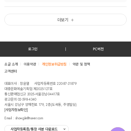
더보기
로그인
PC버전
쇼글 소개
이용약관
개인정보취급방침
약관 및 정책
고객센터
테스트진입텍스트입니다
대표이사 : 장윤열
사업자등록번호 220-87-31879
대중문화예술기획업 제2025-127호
통신판매업신고 2025-서울강남-04417호
광고문의 02-598-4340
서울시 강남구 양재천로 179, 2층(도곡동, 주영빌딩)
[사업자정보확인]
Email : showgle@naver.com
사업자등록증/통장 사본 다운로드