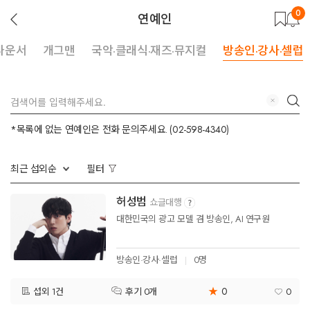
0
뒤
연예인
로
가
기
나운서
개그맨
국악·클래식·재즈·뮤지컬
방송인·강사·셀럽
지
검
우
색
기
*목록에 없는 연예인은 전화 문의주세요. (02-598-4340)
최근 섭외순
필터
허성범
쇼글대행
대한민국의 광고 모델 겸 방송인, AI 연구원
방송인·강사·셀럽
0명
★
0
섭외 1건
0
후기 0개