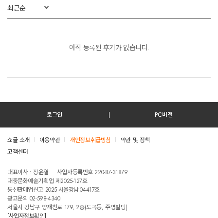
최근순
아직 등록된 후기가 없습니다.
로그인
PC버전
쇼글 소개
이용약관
개인정보취급방침
약관 및 정책
고객센터
테스트진입텍스트입니다
대표이사 : 장윤열
사업자등록번호 220-87-31879
대중문화예술기획업 제2025-127호
통신판매업신고 2025-서울강남-04417호
광고문의 02-598-4340
서울시 강남구 양재천로 179, 2층(도곡동, 주영빌딩)
[사업자정보확인]