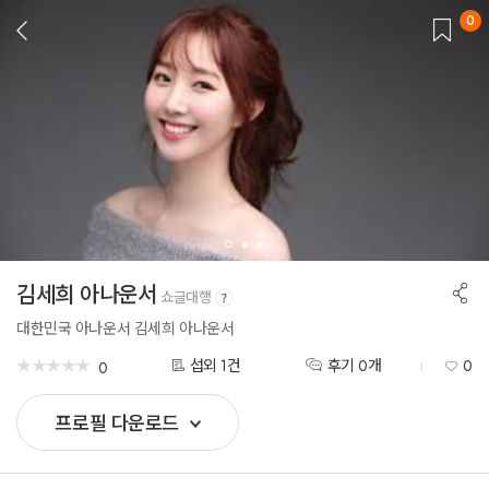
0
뒤
로
가
기
공
김세희 아나운서
쇼글대행
유
하
대한민국 아나운서 김세희 아나운서
기
★
★
★
★
★
★
★
★
★
★
섭외 1건
후기 0개
0
0
프로필 다운로드