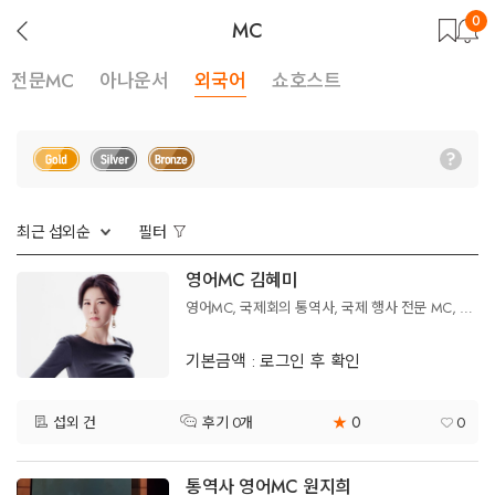
0
뒤
MC
로
가
기
전문MC
아나운서
외국어
쇼호스트
최근 섭외순
필터
영어MC 김혜미
영어MC, 국제회의 통역사, 국제 행사 전문 MC, 한국어 및 영어 진행 모두 가능, 영어 방송, 영어 대학 강의, 외교부 연구원 등 다양한 경력 보유
기본금액 : 로그인 후 확인
0
섭외 건
★
0
후기 0개
통역사 영어MC 원지희