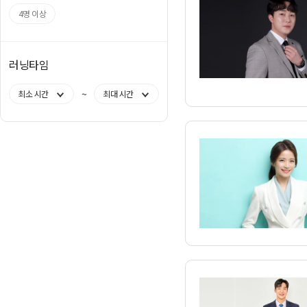
4명 이상
러닝타임
~
최소 시간
최대 시간