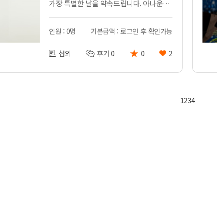
가장 특별한 날을 약속드립니다. 아나운서 이규석입니다 **경력 - KBS창원 아나운서, SBS광주, KBS라디오, LG헬로비전 등**
인원 : 0명
기본금액 : 로그인 후 확인가능
★
섭외
후기 0
0
2
1
2
3
4