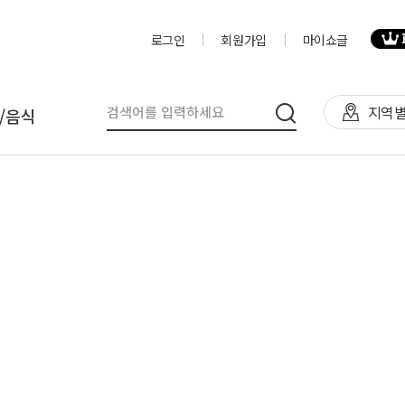
로그인
회원가입
마이쇼글
지역별
/음식
탈
인력
제작물/프로그
천막(TFS,AH)
영상제작,편집
제작물
렌탈(천막,의자,테이블)
사진촬영
프로그램
렌탈(피크닉 용품 등)
디자이너
음식
테이너부스
진행요원
기막조형물(바운스,에어돔,에
음악감독
트)
VJ