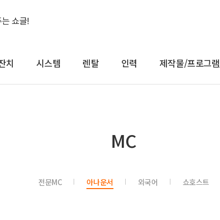
잔치
시스템
렌탈
인력
제작물/프로그램
결혼식&돌잔치
시스템
렌
MC
축가
음향
대형
축주
조명
일반
전문 사회자
영상 LED
감성
전문MC
아나운서
외국어
쇼호스트
연예인 축가
중계
컨
연예인 사회자
레이저
공
어텐
트러스