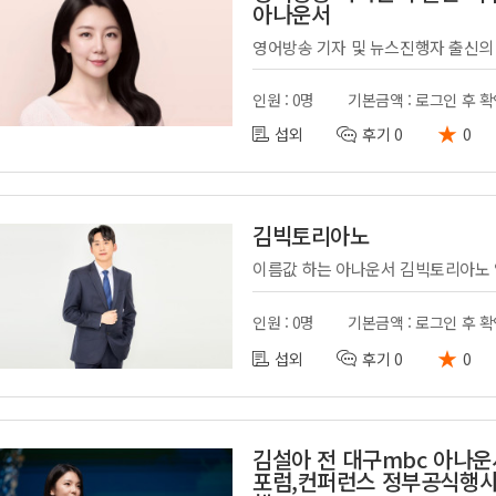
아나운서
인원 : 0명
기본금액 : 로그인 후 
★
섭외
후기 0
0
김빅토리아노
인원 : 0명
기본금액 : 로그인 후 
★
섭외
후기 0
0
김설아 전 대구mbc 아나운
포럼,컨퍼런스 정부공식행사