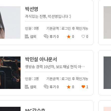
박선영
격식있는 진행, 박선영입니다 :)
인원 : 0명
기본금액 : 로그인 후 확인가능
★
섭외
후기 0
0
0
박민설 아나운서
생방송 경력 10년차, 보도채널 현직 아나운서의 행사 (한/영 가능)
인원 : 1명
기본금액 : 로그인 후 확인가능
★
섭외
후기 0
0
1
MC강수호