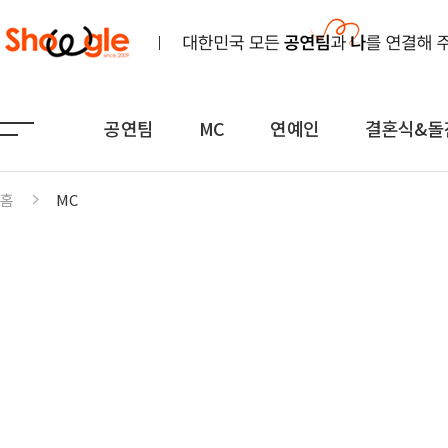
공연팀
MC
연예인
결혼식&돌
홈
MC
공연팀
MC
연예인
노래
전문MC
K-POP(아이돌)
연주
아나운서
일반가요
댄스무용
외국어
트로트
전통
쇼호스트
힙합·DJ
퍼포먼스
밴드
기획공연
708090·포크