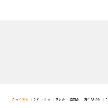
시부스
성우
의장비
도우미
기렌탈
경호
사용품
통역
최근 섭외순
섭외 많은 순
최신순
조회순
가격 낮은순