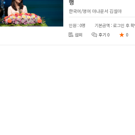
행
한국어/영어 아나운서 김설아
인원 : 0명
기본금액 : 로그인 후 
★
섭외
후기 0
0