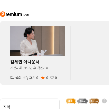
아나운서
개그맨
국악·클래식·재즈
방송인·강사·셀럽
김세연 아나운서
기본금액 : 로그인 후 확인가능
★
섭외
후기 0
0
0
지역