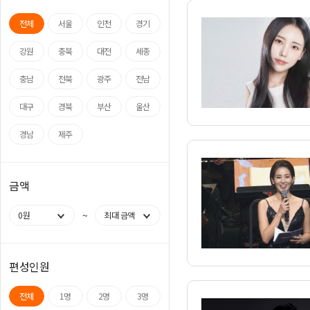
전체
서울
인천
경기
강원
충북
대전
세종
충남
전북
광주
전남
대구
경북
부산
울산
경남
제주
금액
~
0원
최대 금액
편성인원
전체
1명
2명
3명