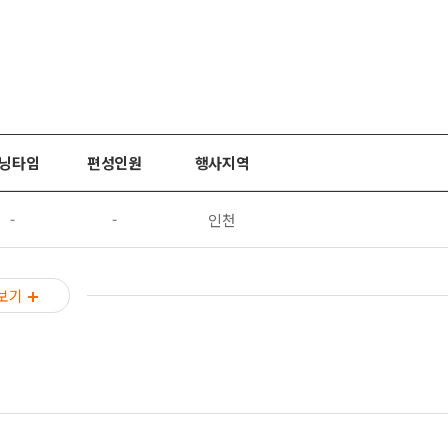
닝타임
편성인원
행사지역
-
-
인천
보기