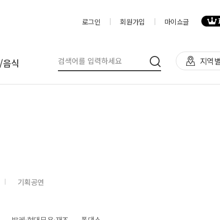
로그인
회원가입
마이쇼글
지역별
/음식
탈
인력
제작물/프로그
천막(TFS,AH)
영상제작,편집
제작물
렌탈(천막,의자,테이블)
사진촬영
프로그램
렌탈(피크닉 용품 등)
디자이너
음식
기획공연
테이너부스
진행요원
기막조형물(바운스,에어돔,에
음악감독
트)
VJ
발레·현대무용·재즈
폴댄스