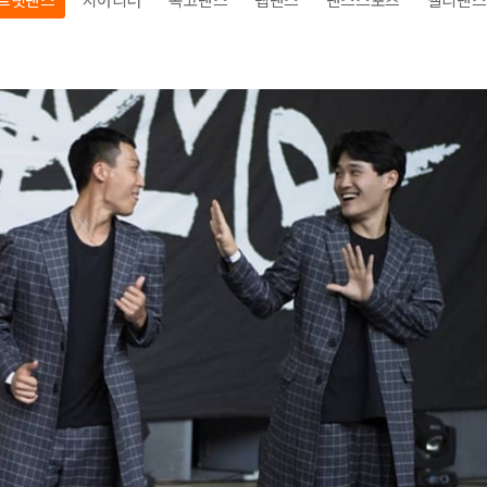
전
레이허
회
특수효과
악
·뮤지컬
무대
행
전식
발전차
전기공사