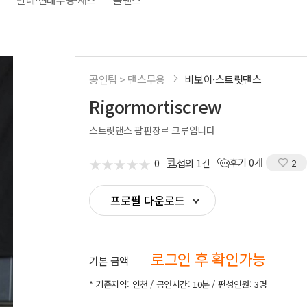
시부스
성우
의장비
도우미
기렌탈
경호
사용품
통역
공연팀 > 댄스무용
비보이·스트릿댄스
Rigormortiscrew
스트릿댄스 팝핀장르 크루입니다
★
★
★
★
★
★
★
★
★
★
0
후기 0개
섭외 1건
2
프로필 다운로드
로그인 후 확인가능
기본 금액
* 기준지역: 인천 / 공연시간: 10분 / 편성인원: 3명