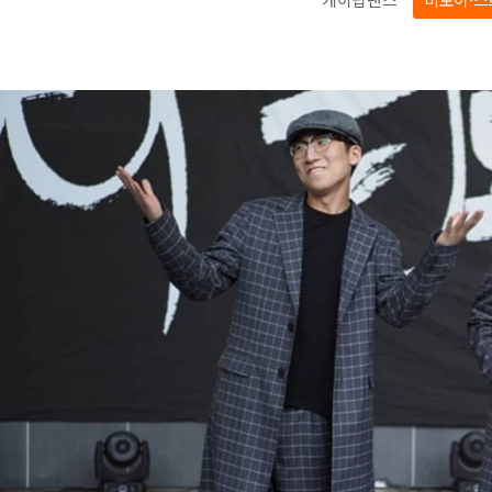
아나운서
개그맨
국악·클래식·재즈
방송인·강사·셀럽