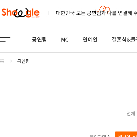
공연팀
MC
연예인
결혼식&돌
홈
공연팀
공연팀
MC
연예인
노래
전문MC
K-POP(아이돌)
연주
아나운서
일반가요
댄스무용
외국어
트로트
전체
전통
쇼호스트
힙합·DJ
퍼포먼스
밴드
기획공연
708090·포크
케이팝댄스
비보이·