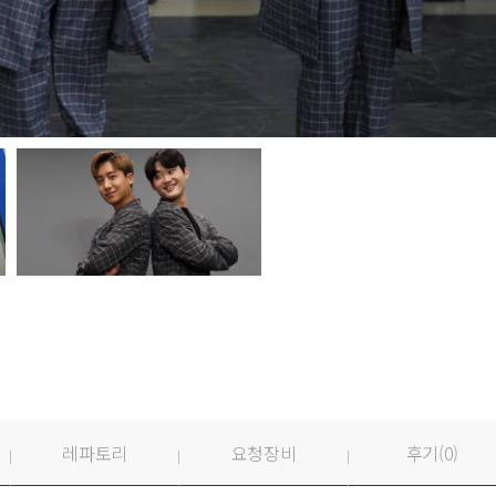
레파토리
요청장비
후기(
0
)