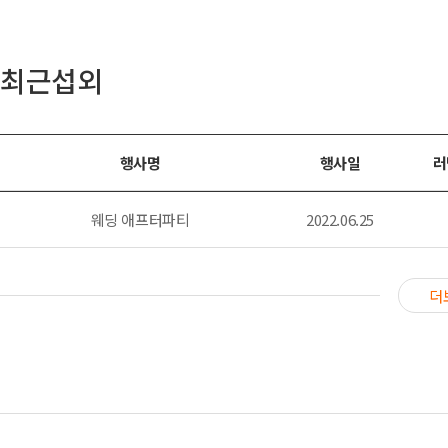
최근섭외
행사명
행사일
러
웨딩 애프터파티
2022.06.25
더