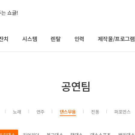
잔치
시스템
렌탈
인력
제작물/프로그램
결혼식&돌잔치
시스템
렌
공연팀
축가
음향
대형
축주
조명
일반
전문 사회자
영상 LED
감성
노래
연주
댄스무용
전통
퍼포먼스
연예인 축가
중계
컨
연예인 사회자
레이저
공
어텐
트러스
스트릿댄스
치어리더
복고댄스
탭댄스
댄스스포츠
밸리댄스