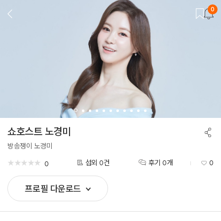
0
뒤
로
가
기
쇼호스트 노경미
공
유
하
방송쟁이 노경미
기
★
★
★
★
★
★
★
★
★
★
섭외 0건
후기 0개
0
0
프로필 다운로드