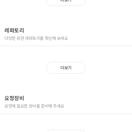
네이버 쇼핑라이브 ×신세계tv 쇼핑 마이비밀 다이어트 도시락
http://naver.me/xor709gj
네이버 쇼핑 라이브 청정숲푸드x소녀시대 유리 추석임산물 live
https://view.shoppinglive.naver.com/lives/13826
레파토리
네이버 쇼핑라이브×신세계tv쇼핑 명품초특가전 마크제이콥스, 토리버치
다양한 공연 레파토리를 확인해 보세요.
https://view.shoppinglive.naver.com/lives/31845
더보기
요청장비
공연에 필요한 장비를 준비해 주세요.