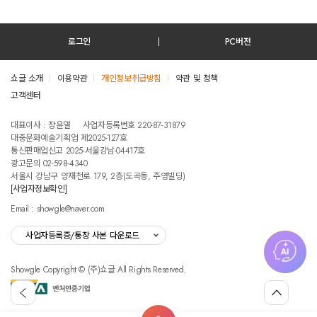
로그인
PC버전
쇼글 소개
이용약관
개인정보취급방침
약관 및 정책
고객센터
테스트진입텍스트입니다
대표이사 : 장윤열
사업자등록번호 220-87-31879
대중문화예술기획업 제2025-127호
통신판매업신고 2025-서울강남-04417호
광고문의 02-598-4340
서울시 강남구 양재천로 179, 2층(도곡동, 주영빌딩)
[사업자정보확인]
Email : showgle@naver.com
사업자등록증/통장 사본 다운로드
Showgle Copyright © (주)쇼글 All Rights Reserved.
섭
뒤
맨
외
로
위
공
가
로
고
홈
기
가
메
검
마