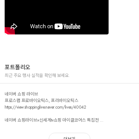
포트폴리오
최근 주요 행사 실적을 확인해 보세요.
네이버 쇼핑 라이브
프로스랩 프로바이오틱스, 프리바이오틱스
https://view.shoppinglive.naver.com/lives/40042
네이버 쇼핑라이브×신세계tv쇼핑 마이클코어스 특집전
http://naver.me/Gcdz2wqm
더보기