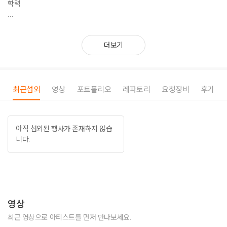
학력
2002 아메리칸 대학교 (American University) 재학, 미국 워싱턴 디씨
-교환학생 8개월 (국제관계학 수학)
더보기
2005 이화여자대학교 영어영문학부 졸업, 서울
-영어영문학 학사 (영어영문학 전공, 전문영어 부전공, 성적우수 장학생)
2007 연세대학교 국제대학원 졸업, 서울
최근섭외
영상
포트폴리오
레파토리
요청장비
후기
-국제관계학 석사 (국제협력 전공)
2013 이화여자대학교 통번역대학원 졸업, 서울
아직 섭외된 행사가 존재하지 않습
-한영통역학 석사 (한영통역 전공)
니다.
영어 및 한국어 진행, 영어 MC 및 한국어 MC 경력 요약본 (자세한 사항은
이력서를 요청해 주세요!)
2011 대통령직속국가브랜드위원회 주최 특별강연시리즈 ‘한승수 국무총리
강연 회의’
영상
2014 안전행정부 주최 ‘2014 국제승강기엑스포’ 개막식 및 해외 VIP초청
최근 영상으로 아티스트를 먼저 만나보세요.
만찬 행사