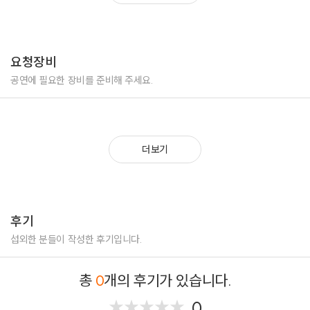
2016 산업통상자원부, 한국에너지공단 (Korea Energy Agency, KEA), 아시
2015 영어 MC, 국토교통부, 환경부, 대구광역시, 경상북도 및 K Water 공동
아개발은행 (Asian Development Bank), 세계은행 (The World Bank) 등 공동
주최
주최 “개도국 온실가스 감축사업 정보 공유 워크숍”
“2015 대구 경북 세계 물 포럼,” 중 한국국제협력단 (KOICA) 주관
“Water and ODA: Water Crisis and Korea’s Contribution” 세션 국제회의 영
요청장비
2016 경상북도, 경주시, 한국경제신문 공동 주최 “2016 월드 그린 에너지
어진행자 (경주, 1일)
포럼”
공연에 필요한 장비를 준비해 주세요.
2017 산업통상자원부, 코트라 공동 주최 “2017 혁신기술수출상담회,
2015 영어/한국어 MC, 영국 슈퍼카 브랜드 McLaren Automotive 서울 전시
Innotech 2017”
장 론칭 기념 Media Day 행사 (서울, 1일)
더보기
2017 한국어 및 영어 장내/스테이지 아나운서, 스물 두 번째 현대카드슈퍼
콘서트 콜드 플레이 내한 공연
2015 영어 MC, 대구광역시, TBC, 교촌치킨 공동주최 ‘대구 국제 바디페인
팅 페스티벌’ 시상식 및 폐막식 (대구, 1일)
2017 IARWI-BOK Special Conference, 한국은행 및 국제소득 및 부 연구학
회, IARIW, International Association for Research in Income and Wealth, 공동
2015 영어 MC, 문화체육관광부 후원, 경상북도 칠곡군 주최 ‘제3회 낙동강
후기
주최 국제 컨퍼런스 및 환영만찬
세계 평화 문화 대축전’ (경상북도 칠곡군, 1일)
섭외한 분들이 작성한 후기입니다.
2017 경상북도 및 영천시 공동 주최 제3회 경북국제항공포럼 및 환영만찬
2015 영어 MC, 임플란트 제조업체 ㈜ 네오바이오텍 주최 ‘2015
총
0
개의 후기가 있습니다.
2017 해양수산부 주최 ‘2017 Korea Cruise Port Sales in Seoul’
Neobiotech World Symposium Welcome Dinner’
0
★
★
★
★
★
★
★
★
★
★
2017 한국은행 연례 국제회의 및 환영만찬, The Bank of Korea International