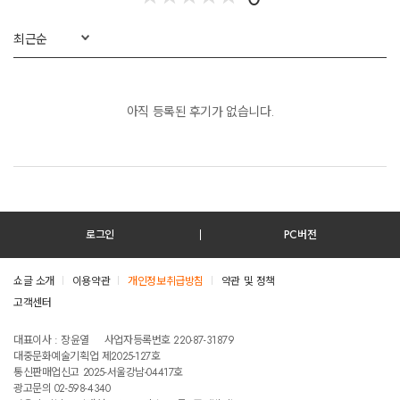
Conference 2017, “Global Economic and Financial Challenges : The
2015 영어 MC, 제19회 2015 아시아 태평양 회계사 연맹 (CAPA) 컨퍼런스
Decade Ahead”
최근순
갈라 디너 행사, 19th Conference of the Confederation of Asian and Pacific
Accountants (CAPA Seoul 2015) Gala Dinner (서울, 1일)
2017 포르쉐 주최 ‘2017 포르쉐 골프컵 코리아’ 골프 대회 전국 예선전
아직 등록된 후기가 없습니다.
2017 Bureau Veritas 주최 부산 뷰로 베리타스 마린 센터 개소 기념식
2015 영어 MC, 기상청 (국가기상위성센터) 주최, 한국전자통신연구원
(ETRI) 주관, 한국기상학회 후원, 제 1차 국제기상위성컨퍼런스 환영만찬,
2017 보건복지부 및 세계보건기구 공동 주최 WHO 고위급 회의 및 국제보
The First KMA International Meteorological Satellite Conference (KIMSC
건안보구상 회의, “WHO High Level Meeting: Delivering Global Health
2015), Gala Dinner (서울, 1일)
Security Through Sustainable Financing”
2017 대한민국해군, 한국해양전략연구소, 한국해로연구회 공동주최 제13
2015 영어/한국어 MC, 한국가스연맹 및 에너지신문 공동주최, 국제가스연
로그인
PC버전
회 국제해양력심포지엄
맹 (International Gas Union), 한국가스공사 (KOGAS), 대구광역시, Exxon
Mobil, Mitsubishi Corporation, Shell Korea Limited, SK E&S, Samsung C&T,
2017 한국은행 (Bank of Korea, BOK), 기획재정부 (Ministry of Strategy and
쇼글 소개
이용약관
개인정보취급방침
약관 및 정책
Hyundai LNG Shipping 등 후원, 2015 아시아 태평양 가스 컨퍼런스, Asia
Finance, MOSF), 국제통화기금 (International Monetary Fund, IMF), 피터슨연
Pacific Gas Conference 2015 (APGC2015), 개막식, 회의, 환영만찬 단독
고객센터
테스트진입텍스트입니다
구소 (Peterson Institute for International Economics, PIIE) 공동주최 국제회의,
한글 및 영어 진행 (대구, 1일)
2017 MOSF-BOK-IMF-PIIE International Conference, “Prospects and
대표이사 : 장윤열
사업자등록번호 220-87-31879
Challenges for Sustained Growth in Asia”
대중문화예술기획업 제2025-127호
통신판매업신고 2025-서울강남-04417호
2015 영어/한국어 MC, 행정자치부 주최, 새마을중앙운동회 및 대구광역시
광고문의 02-598-4340
2017 산업통상자원부 및 한국에너지공단 공동 주최 2017 대한민국 에너지
공동 주관, 외교부, 농림축산식품부, 농촌진흥청, 경상북도, KOICA 한국국