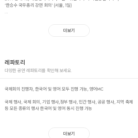
2016 한불상공회의소 (FKCCI) 및 프랑스 관광청 공동 주최, 한불 수교 130
‘한승수 국무총리 강연 회의’ (서울, 1일)
주년 기념, 제5차 한불 친선 골프대회
2016 한국공항공사 (Korea Airports Corporation, KAC) 주최, 서울 김포 비
2014 영어 MC, 경상북도 주최 제2회 낙동강 세계평화 문화 대축전 개막행
즈니스 항공 센터 개소식 행사
더보기
사 (경상북도 칠곡군, 1일)
2016 교통안전공단 및 유엔아태경제사회이사회 (United Nations Economic
and Social Commission
2014 영어, 한국어 공동 MC 및 순차통역 , 2014 코리아컵 국제요트대회
for Asia and the Pacific, UNESCAP) 공동주최 UNESCAP 지역회의
개막식 행사 (경상북도 울진군, 1일)
레파토리
2016 제 14회 한국 잼보리 개영식 및 폐영식 영어 진행자
다양한 공연 레파토리를 확인해 보세요.
2014 영어 및 한국어 MC, 안전행정부 주최 ‘2014 국제승강기엑스포’
2016 싱가포르 브랜드 크로커다일 프레스 컨퍼런스, 브랜드 프레젠테이션
개막식 및 해외 VIP초청 만찬 행사 (서울, 1일)
포함 단독 진행
국제회의 진행자, 한국어 및 영어 모두 진행 가능, 영어MC
2016 제36회 세계 자동차공학 학술대회 및 전시회, FISITA 2016, World
국제 행사, 국제 회의, 기업 행사,정부 행사, 민간 행사, 공공 행사, 지역 축제
2015 영어 MC, 국토교통부, 환경부, 대구광역시, 경상북도 및 K Water 공동
Automotive Congress
등 모든 종류의 행사 한국어 및 영어 동시 진행 가능
주최
“2015 대구 경북 세계 물 포럼,” 중 권영진 대구시장 주관
2016 전라남도 주최 제23회 남도 음식 문화 큰잔치 개막식, (현 이낙연 국
“CEO Welcome Reception” 만찬 행사 영어진행자 (대구, 1일)
무총리) 전라남도 도지사, 시의회 의장
더보기