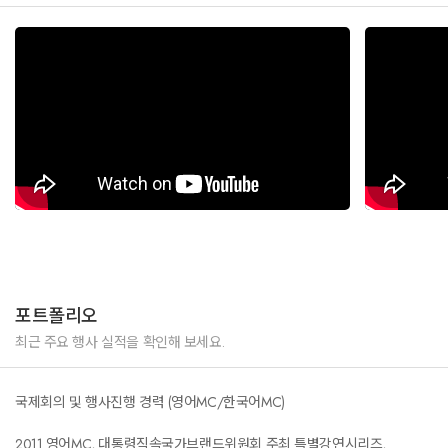
2015 국토교통부, 환경부, 대구광역시, 경상북도 및 K Water 공동주최
“2015 대구 경북 세계 물 포럼”
2015 영국 슈퍼카 브랜드 McLaren Automotive 서울 전시장 론칭 기념
Media Day 행사
2015, 2016, 2017 대구광역시, TBC, 교촌치킨 공동주최 ‘대구 국제 바디페
인팅 페스티벌’ 시상식 및 폐막식
2015 제19회 2015 아시아 태평양 회계사 연맹 (CAPA) 컨퍼런스
2015 한국가스연맹 및 에너지신문 공동주최 2015 아시아 태평양 가스 컨퍼
런스
포트폴리오
2015 행정자치부 주최, 새마을중앙운동회 및 대구광역시 공동 주관 2015
최근 주요 행사 실적을 확인해 보세요.
지구촌 새마을지도자 대회
2015 국민안전처, 산업통상자원부, 경기도 공동주최 제1회 대한민국 안전
국제회의 및 행사진행 경력 (영어MC/한국어MC)
산업 박람회
2011 영어MC, 대통령직속국가브랜드위원회 주최 특별강연시리즈,