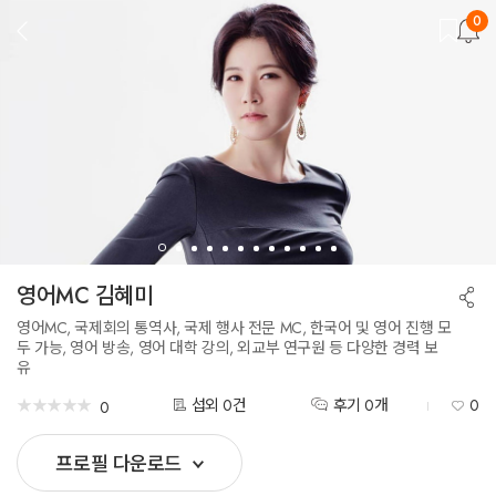
0
뒤
로
가
기
영어MC 김혜미
공
유
하
영어MC, 국제회의 통역사, 국제 행사 전문 MC, 한국어 및 영어 진행 모
기
두 가능, 영어 방송, 영어 대학 강의, 외교부 연구원 등 다양한 경력 보
유
★
★
★
★
★
★
★
★
★
★
섭외 0건
후기 0개
0
0
프로필 다운로드