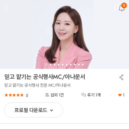
0
뒤
로
가
기
믿고 맡기는 공식행사MC/아나운서
공
유
하
믿고 맡기는 공식행사 전문 MC/아나운서
기
★
★
★
★
★
★
★
★
★
★
섭외 1건
후기 1개
1
5
프로필 다운로드