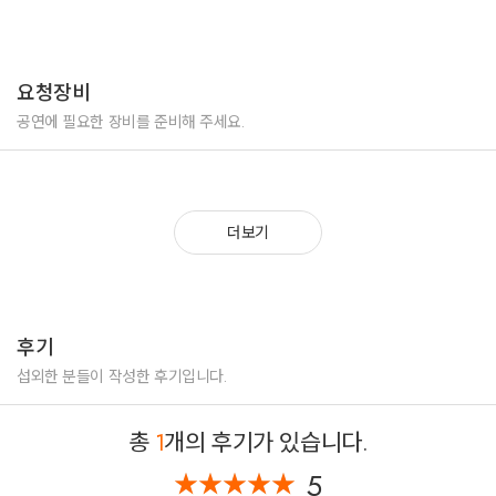
2025 제7회 광교 바이오 헬스 포럼
2025 율촌화학 포승 신공장 가동 기념식
2025 충북 AI전략 세미나
2025 대한전자공학회 정기총회 및 추계학술대회
요청장비
2025 산림청 ‘산림복지종합교육센터’ 개소식
2025 율촌화학 포승 신공장 가동 기념식
공연에 필요한 장비를 준비해 주세요.
2025 울산 미래교육 포럼 진행
2025 제2회 미래혁신 융합 포럼
2025 R&D Match - up 챌린지
2025 중앙사회서비스 소셜업 공모전
더보기
2025 K-DATA,신용보증기금,한국핀테크지원센터 IR 데모데이
2025 강한 소상공인 성장지원사업 1차 오디션
2024 강한 소상공인 백년가게 파이널 오디션 및 시상식
2024 COME-UP '아산상회 데모데이'
2024 한국 투자증권 글로벌 투자 포럼 진행 (VIP참석)
후기
2024 산림청, 기후위기시대 극복을 위한 국제 심포지엄
제9회 한국광해광업공단 ‘KOMIR 국제 심포지엄’
섭외한 분들이 작성한 후기입니다.
제8회 ‘산림복지 진흥원 개원 기념’ 포럼
2024 아시아 양돈 생산자 단체 협력 교류회 및 MOU
총
1
개의 후기가 있습니다.
2024-5 ‘스포츠산업 창업활성화 네트워킹 데이’ 사회
2024 디자인 코리아 개막식(산업통상부장관 참석)
5
★
★
★
★
★
★
★
★
★
★
2024 ‘대한민국 디자인 대상’ 시상식