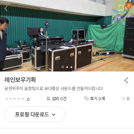
0
뒤
로
가
기
레인보우기획
공
유
하
공연위주의 음향팀으로 보다좋은 사운드를 만들어드립니다
기
★
★
★
★
★
★
★
★
★
★
섭외 0건
후기 0개
0
0
프로필 다운로드