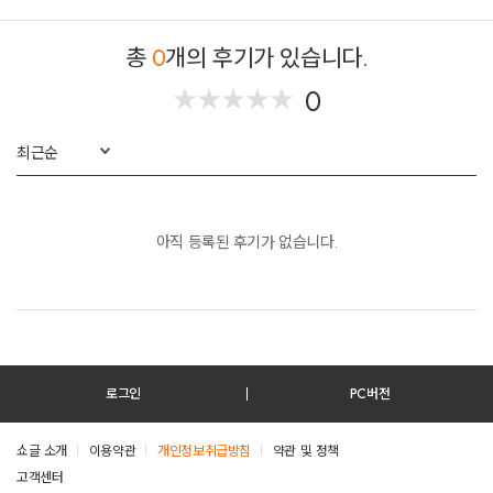
총
0
개의 후기가 있습니다.
0
★
★
★
★
★
★
★
★
★
★
최근순
아직 등록된 후기가 없습니다.
로그인
PC버전
쇼글 소개
이용약관
개인정보취급방침
약관 및 정책
고객센터
테스트진입텍스트입니다