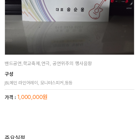
밴드공연,학교축제,연극, 공연위주의 행사음향
구성
JBL메인 라인어레이, 모니터스피커,등등
1,000,000원
가격 :
주요실적