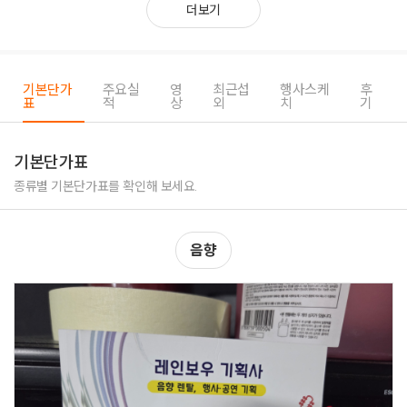
더보기
기본단가
주요실
영
최근섭
행사스케
후
표
적
상
외
치
기
기본단가표
종류별 기본단가표를 확인해 보세요.
음향