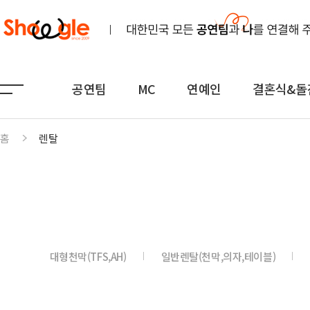
공연팀
MC
연예인
결혼식&돌
홈
렌탈
공연팀
MC
연예인
노래
전문MC
K-POP(아이돌)
연주
아나운서
일반가요
댄스무용
외국어
트로트
대형천막(TFS,AH)
일반렌탈(천막,의자,테이블)
전통
쇼호스트
힙합·DJ
퍼포먼스
밴드
기획공연
708090·포크