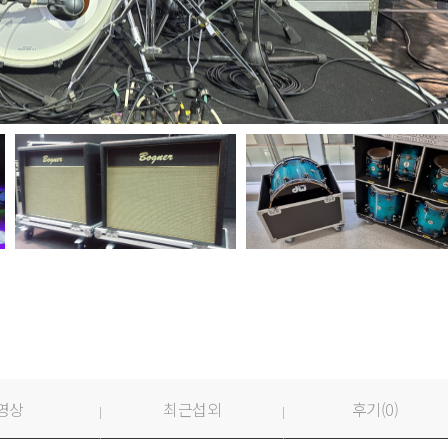
영상
최근섭외
후기(
0
)