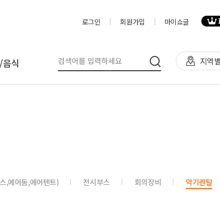
로그인
회원가입
마이쇼글
지역별
/음식
탈
인력
제작물/프로그
천막(TFS,AH)
영상제작,편집
제작물
렌탈(천막,의자,테이블)
사진촬영
프로그램
렌탈(피크닉 용품 등)
디자이너
음식
스,에어돔,에어텐트)
전시부스
회의장비
악기렌탈
테이너부스
진행요원
기막조형물(바운스,에어돔,에
음악감독
트)
VJ