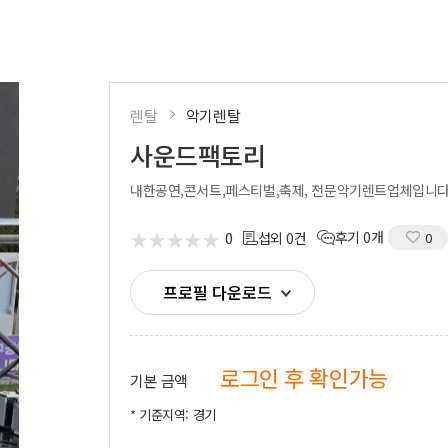
시부스
성우
의장비
도우미
기렌탈
경호
사용품
통역
렌탈
악기렌탈
사운드팩토리
내한공연,콘서트,페스티벌,축제, 전문악기렌트업체입니
★
★
★
★
★
★
★
★
★
★
0
후기 0개
섭외 0건
0
프로필 다운로드
로그인 후 확인가능
기본 금액
* 기준지역: 경기