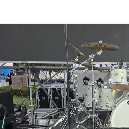
아나운서
개그맨
국악·클래식·재즈
방송인·강사·셀럽