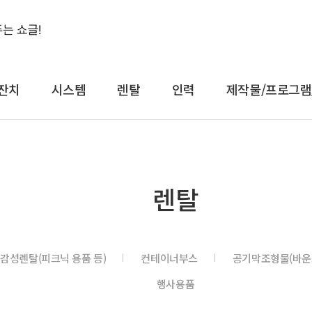
잔치
시스템
렌탈
인력
제작물/프로그램
결혼식&돌잔치
시스템
렌
렌탈
축가
음향
대형
축주
조명
일반
전문 사회자
영상 LED
감성
감성렌탈(피크닉 용품 등)
컨테이너부스
공기막조형물(바운
연예인 축가
중계
컨
행사용품
연예인 사회자
레이저
공
어텐
트러스