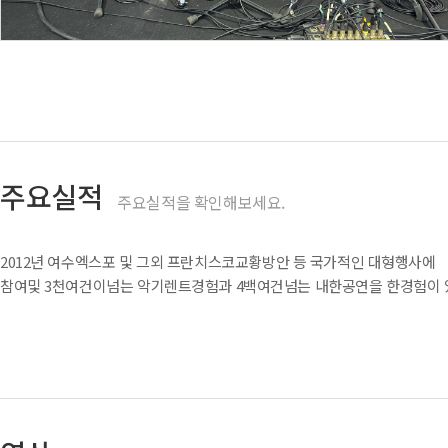
주요실적
주요실적을 확인해보세요.
2012년 여수엑스포 및 그외 프란치스코교황방안 등 국가적인 대형행사에
참여및 3천여건이넘는 악기렌트경험과 4백여건넘는 내한공연을 한경험이