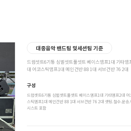
대중음악 밴드팀 및세션팀 기준
드럼셋트6기통 심벌셋트풀셋트 베이스앰프1대 기타앰
대 어코스틱앰프1대 메인건반 88 1대 서브건반 76 2대
구성
드럼셋트6기통 심벌셋트풀셋트 베이스앰프1대 기타앰프2대 어
스틱앰프1대 메인건반 88 1대 서브건반 76 2대 셋팅.철수.운송
시스트 포함