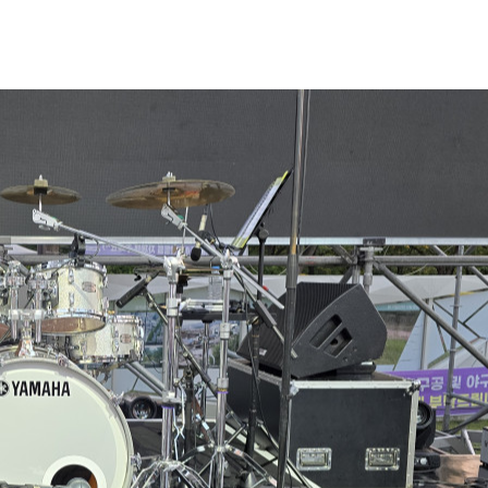
전
레이허
회
특수효과
악
·뮤지컬
무대
행
전식
발전차
전기공사