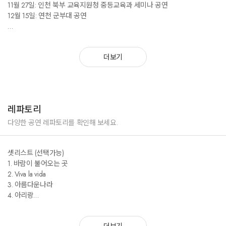
11월 27일: 인천 북부 교육지원청 중등교육과 세미나 공연
12월 15일: 연천 군부대 공연
2024년
2월 3일: 그랜드 하얏트 호텔 서울외국인학교 갈라쇼
더보기
3월 4일: 인천 완정초등학교 입학식 공연
4월 19~21일: 의령 홍의장군 축제 공연
7월 9일: 다올 제1회 정기연주회
7월 11일: 2024 Seegene Gala in Seoul (소공동 조선웨스틴호텔)
8월 13일: 세화종합사회복지관 공연
레파토리
8월 21일: 2024 KMOU BRO 산학협력 설명회 (부산 시그니엘)
9월 7일: 용인결혼식 축가 공연
다양한 공연 레파토리를 확인해 보세요.
9월 11일: 강남버스킹 도산공원
9월 11일: 위례노인복지관 공연
셋리스트 (선택가능)
9월 27일: 용산 Alumni Workshop (로얄파크컨벤션)
1. 바람이 불어오는 곳
10월 2일: 서대문 은빛축제 - 서대문 노인종합복지관
2. Viva la vida
10월 10일: 여의도 켄싱턴 호텔 보안의 리듬, 가을을 타고 흐르다
3. 아름다운나라
10월 13일: 전통혼례축가 (남산한옥마을)
4. 아리랑
10월 23일: 모하데이 용산공원 장교숙소 5단지 파빌리온 광장 (시립용산노
5. 홀로아리랑
인종합복지관)
6. 사랑은 늘 도망가
10월 24일: 2024년 박물관 미술관 박람회 개최식 축하공연
더보기