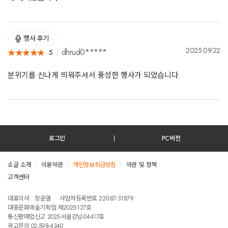
행사 후기
2025.09.22
dhrud0*****
5
★
★
★
★
★
★
★
★
★
★
분위기를 신나게 띄워주셔서 풍성한 행사가 되었습니다.
로그인
PC버전
쇼글 소개
이용약관
개인정보취급방침
약관 및 정책
고객센터
테스트진입텍스트입니다
대표이사 : 장윤열
사업자등록번호 220-87-31879
대중문화예술기획업 제2025-127호
통신판매업신고 2025-서울강남-04417호
광고문의 02-598-4340