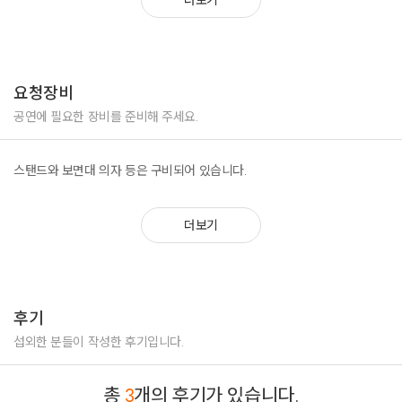
7. 상사화
10월 26일: 파주 퍼스트 가든 결혼식 축가 공연
8. Falling slowly
11월 2일: 낙원로드 - 낙원생활문화축제
9. Lost stars
11월 23일: 갤러리문래 오픈마이크 공연
10. Until i found you
12월 28일: 울산소재 절 축하공연
11. 이문세 - 소녀, 깊은밤을 날아서
요청장비
+ 등 많은 곡이 가능하오니 문의주세요
2025년
1월 아리랑도원 설 공연
공연에 필요한 장비를 준비해 주세요.
3월 호사가 라이브쇼
4월 백석예대 공연
스탠드와 보면대 의자 등은 구비되어 있습니다.
인천 버스킹
5월 강남구 회사 워크샵 공연
6월 2025 찾아가는 열린음악회
더보기
9월 양주 국가유산야행
수목원 야간개장 축하무대
복지관 공연
문화제 공연
후기
섭외한 분들이 작성한 후기입니다.
총
3
개의 후기가 있습니다.