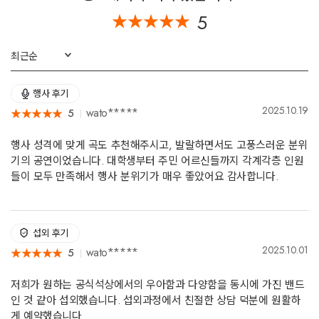
5
★
★
★
★
★
★
★
★
★
★
최근순
행사 후기
2025.10.19
wato*****
5
★
★
★
★
★
★
★
★
★
★
행사 성격에 맞게 곡도 추천해주시고, 발랄하면서도 고풍스러운 분위
기의 공연이었습니다. 대학생부터 주민 어르신들까지 각계각층 인원
들이 모두 만족해서 행사 분위기가 매우 좋았어요 감사합니다.
섭외 후기
2025.10.01
wato*****
5
★
★
★
★
★
★
★
★
★
★
저희가 원하는 공식석상에서의 우아함과 다양함을 동시에 가진 밴드
인 것 같아 섭외했습니다. 섭외과정에서 친절한 상담 덕분에 원활하
게 예약했습니다