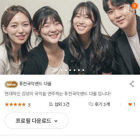
0
뒤
로
가
기
공
퓨전국악밴드 다올
유
하
현대적인 감성의 국악을 연주하는 퓨전국악밴드 다올 입니다!
기
★
★
★
★
★
★
★
★
★
★
섭외 3건
후기 3개
1
5
프로필 다운로드