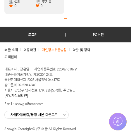
섭외
후기 0
★
0
0
로그인
PC버전
쇼글 소개
이용약관
개인정보취급방침
약관 및 정책
고객센터
테스트진입텍스트입니다
대표이사 : 장윤열
사업자등록번호 220-87-31879
대중문화예술기획업 제2025-127호
통신판매업신고 2025-서울강남-04417호
광고문의 02-598-4340
서울시 강남구 양재천로 179, 2층(도곡동, 주영빌딩)
[사업자정보확인]
Email : showgle@naver.com
사업자등록증/통장 사본 다운로드
Showgle Copyright © (주)쇼글 All Rights Reserved.