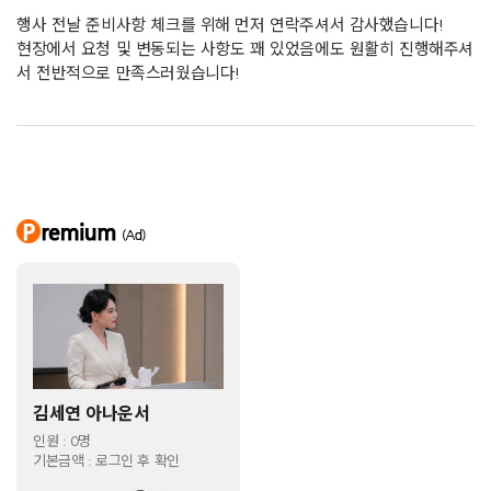
국립과천과학관 미래과학축제 진행 MC
행사 전날 준비사항 체크를 위해 먼저 연락주셔서 감사했습니다!
강원도 도민가요축제 진행 MC
현장에서 요청 및 변동되는 사항도 꽤 있었음에도 원활히 진행해주셔
충주시 고알빙락 락페스티벌 진행 MC
서 전반적으로 만족스러웠습니다!
공주시 대백제전 진행 MC
-----------------------------------------------------------------
***** 체육대회 MC
과천시 시민 종합체육대회 MC
동작구 장애인체육대회 MC
GS그룹 신화통신 전사 체육대회 MC
NGO 함께하는 사랑밭 체육대회 MC
넷마블 패밀리 명랑운동회 MC
서울대공원 명랑 체육대회 MC
국립극단 전사 체육대회 MC
------------------------------------------------------------
***** 방송 리포터 MC
김세연 아나운서
개원의 정석 방송 진행 MC
인원 : 0명
에브리뷰 방송 진행 MC
기본금액 : 로그인 후 확인
강원도 고성 리포터
안산시 리포터