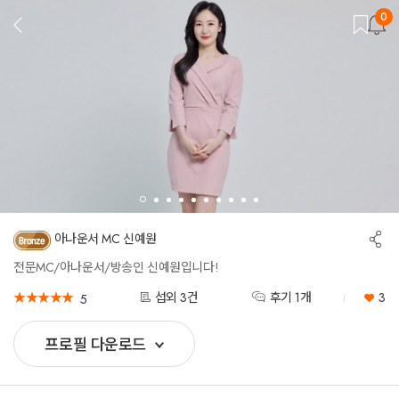
0
뒤
로
가
기
공
아나운서 MC 신예원
유
하
전문MC/아나운서/방송인 신예원입니다!
기
★
★
★
★
★
★
★
★
★
★
섭외 3건
후기 1개
3
5
프로필 다운로드