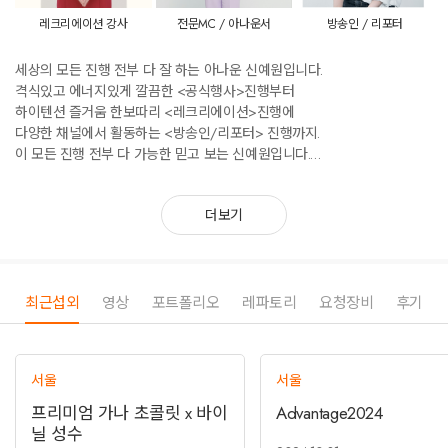
레크리에이션 강사
전문MC / 아나운서
방송인 / 리포터
세상의 모든 진행 전부 다 잘 하는 아나운 신예원입니다.
격식있고 에너지있게 깔끔한 <공식행사>진행부터
하이텐션 즐거움 한보따리 <레크리에이션>진행에
다양한 채널에서 활동하는 <방송인/리포터> 진행까지.
이 모든 진행 전부 다 가능한 믿고 보는 신예원입니다.
하나부터 열까지 전부 책임지고 진행하겠습니다.
믿고 함께 해주심에 감사합니다.
더보기
최근섭외
영상
포트폴리오
레파토리
요청장비
후기
서울
서울
프리미엄 가나 초콜릿 x 바이
Advantage2024
닐 성수