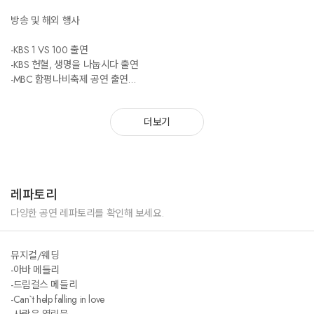
방송 및 해외 행사
-KBS 1 VS 100 출연
-KBS 헌혈, 생명을 나눕시다 출연
-MBC 함평나비축제 공연 출연
-Inet 전국가요대행진 출연
-중국 상해공연
더보기
-미국 오렌지카운티 한인축제 공연
-미국 한인교회 복음투어 공연 외 다수
공공기관 행사
레파토리
-서울 시청 공연
다양한 공연 레파토리를 확인해 보세요.
-남해군청 공연
-대구 달성군민체전 공연
뮤지컬/웨딩
-거제도 차없는거리 페스티벌 공연
-아바 메들리
-전남영암 군민의날
-드림걸스 메들리
-전남영암 국화축제
-Can`t help falling in love
-영암 왕인문화축제
-사랑은 열린문