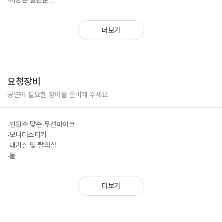
-서울시 정년명예퇴임식
-지금이순간
-한국세무사회 신년회
-내일로
-인천공항 문화와 하늘을 잇다
더보기
-Take me as i am
-고궁박물관 개관10주년 기념 공연
-사랑하면 서로를 알수가있어
-일산호수공원 꽃빛축제
-10월의 어느 멋진날에
-석촌호수 벚꽃축제 행사
-댄싱퀸
-남해군청 문화가있는날 작은음악회
-One Day More
-대구 비슬산 참꽃 문화제 외 다수
요청장비
-Marry you
이외 다수
공연에 필요한 장비를 준비해 주세요.
기업행사
-인원수 맞춘 무선마이크
7080
-아모레퍼시픽 시상식 공연
-모니터스피커
-바다새
-삼성화재 톡투유 공연
-대기실 및 탈의실
-미인
-한국소비자만족지수1위 시상식 공연
-물
-나어떡해
-제42회 관광의날 기념 공연
-사랑할수록
-강남세브란스병원 드림콘서트
-바람아 멈추어다오
-프로암 골프대회 공연
더보기
-매일 그대와
-거제도 레이디스 클래식 공연
-세월이 가면 (최호섭)
-하야트 퍼플즈파티 공연
-널 그리며 (박남정)
-한미약품 제약회사 심포지엄 행사
-어쩌다 마주친 그대 (송골매)
-동아ST 영업본부 시상식 공연