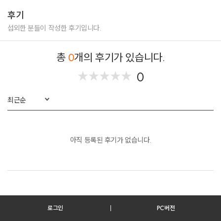
-그대안의 블루
-매리어트 VIP 공연
후기
-아름다운 강산 (이선희)
-워커힐호텔 중국 VVIP 파티 공연
-붉은 노을
-한국품질만족도1위 공연
섭외한 분들이 작성한 후기입니다.
이외 다수
-대한민국 고객만족브랜드대상 공연
-국가품질만족지수1위 공연
총
0
개의 후기가 있습니다.
-아우디 Fascination 3일공연 외 다수
0
★
★
★
★
★
★
★
★
★
★
최근순
아직 등록된 후기가 없습니다.
로그인
PC버전