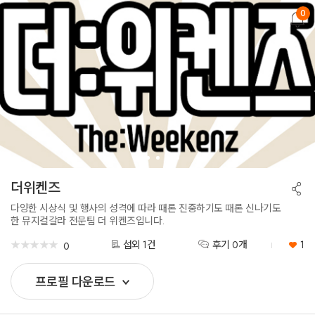
0
뒤
로
가
기
더위켄즈
공
유
하
다양한 시상식 및 행사의 성격에 따라 때론 진중하기도 때론 신나기도
기
한 뮤지컬갈라 전문팀 더 위켄즈입니다.
★
★
★
★
★
★
★
★
★
★
섭외 1건
후기 0개
1
0
프로필 다운로드