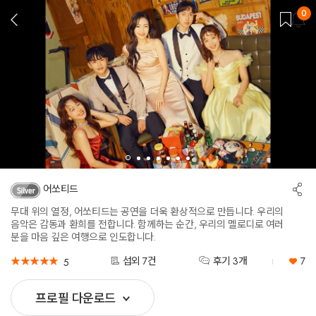
0
뒤
로
가
기
공
어쏘티드
유
하
무대 위의 열정, 어쏘티드는 공연을 더욱 환상적으로 만듭니다. 우리의
기
음악은 감동과 환희를 전합니다. 함께하는 순간, 우리의 멜로디로 여러
분을 마음 깊은 여행으로 인도합니다.
★
★
★
★
★
★
★
★
★
★
섭외 7건
후기 3개
7
5
프로필 다운로드