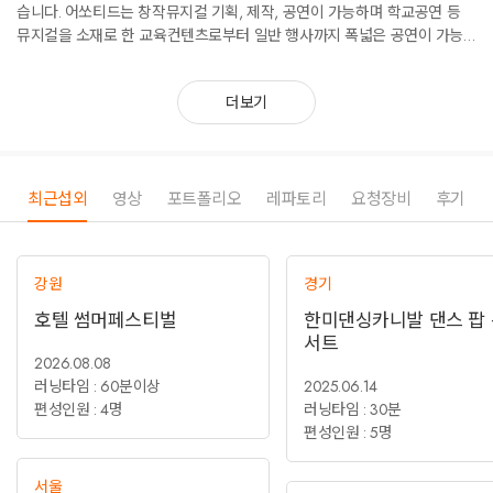
습니다. 어쏘티드는 창작뮤지컬 기획, 제작, 공연이 가능하며 학교공연 등
뮤지컬을 소재로 한 교육컨텐츠로부터 일반 행사까지 폭넓은 공연이 가능
합니다.
더보기
최근섭외
영상
포트폴리오
레파토리
요청장비
후기
강원
경기
호텔 썸머페스티벌
한미댄싱카니발 댄스 팝 
서트
2026.08.08
러닝타임 : 60분이상
2025.06.14
편성인원 : 4명
러닝타임 : 30분
편성인원 : 5명
서울