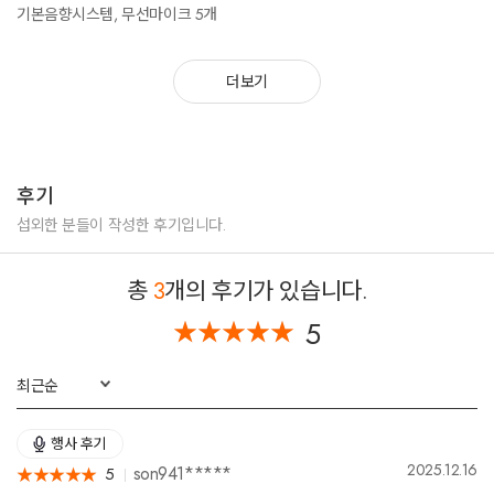
기본음향시스템, 무선마이크 5개
가요 [ 붉은 노을 ]
가요 [ Butterfly ]
더보기
가요 [ 시작 ]
가요 [ 바람의 노래 ]
가요 [ 나 가거든 ]
* 레파토리는 요청에 따라 추가 및 변경이 가능합니다.
후기
섭외한 분들이 작성한 후기입니다.
총
3
개의 후기가 있습니다.
5
★
★
★
★
★
★
★
★
★
★
최근순
행사 후기
2025.12.16
son941*****
5
★
★
★
★
★
★
★
★
★
★