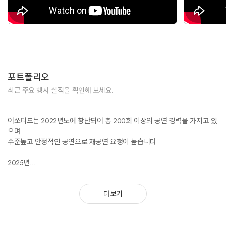
포트폴리오
최근 주요 행사 실적을 확인해 보세요.
어쏘티드는 2022년도에 창단되어 총 200회 이상의 공연 경력을 가지고 있
으며
수준높고 안정적인 공연으로 재공연 요청이 높습니다.
2025년
청와대 청년의 날 기념식
한국항공우주학회 만찬행사
더보기
이케아 강동점 그랜드 오픈행사
한미댄싱카니발 콘서트
커넥트현대 부산 고객초청 행사