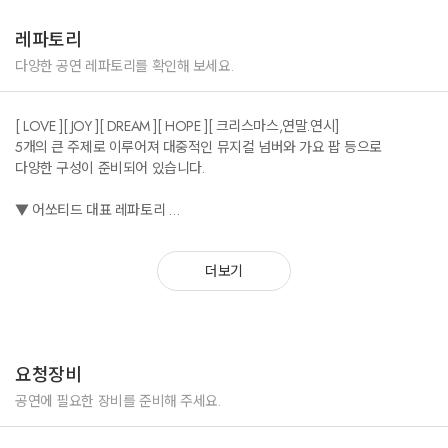
골드웨이 창립 30주년 행사
2025 그랜드 어워드 행사
레파토리
을축년 추모 문화제
평택거리문화 축제
다양한 공연 레파토리를 확인해 보세요.
2024년
[ LOVE ][ JOY ][ DREAM ][ HOPE ][ 크리스마스,연말.연시]
코웨이 시무식
5개의 큰 주제로 이루어져 대중적인 뮤지컬 넘버와 가요 팝 등으로
포항 철길 숲 야행 개막식
다양한 구성이 준비되어 있습니다.
국립한글박물관 한글날 기념행사
한국중부발전 순회공연 - 8회 공연
▼ 어쏘티드 대표 레파토리
뮤지컬 [ 올슉업 ] - Can't help falling in love
2023년
뮤지컬 [ 위대한 쇼맨 ] - This is me
현대 VIP 투어 행사
더보기
뮤지컬 [ 맘마미아] - Mamma mia !
LG전자 한국영업본부 워크샵
뮤지컬 [ 맘마미아 ] - Dancing queen
서산 해미읍성 축제 - 2회 공연
뮤지컬 [ 겨울왕국 ] - 사랑은 열린 문
뮤지컬 [ 겨울왕국 ] - Ring in the Season
등 약 200회 이상의 공연 진행.
뮤지컬 [ 겨울왕국 ] - Let It Go
요청장비
뮤지컬 [ 알라딘 ] - A Whold New World
뮤지컬 [ 맨 오브 라만차 ] - 이룰 수 없는 꿈
공연에 필요한 장비를 준비해 주세요.
뮤지컬 [ 지킬 앤 하이드 ] - 지금 이 순간
뮤지컬 [ 모차르트 ] - 황금별