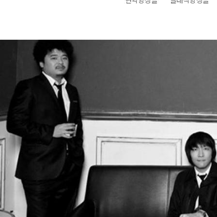
아나운서
개그맨
국악·클래식·재즈
방송인·강사·셀럽