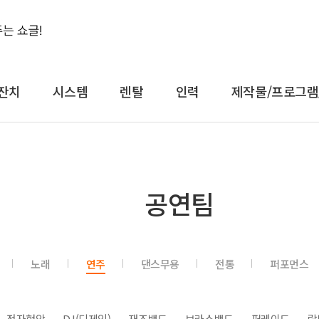
잔치
시스템
렌탈
인력
제작물/프로그램
결혼식&돌잔치
시스템
렌
공연팀
축가
음향
대형
축주
조명
일반
전문 사회자
영상 LED
감성
노래
연주
댄스무용
전통
퍼포먼스
연예인 축가
중계
컨
연예인 사회자
레이저
공
어텐
트러스
전자현악
DJ(디제잉)
재즈밴드
브라스밴드
퍼레이드
락