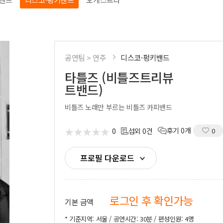
시부스
성우
의장비
도우미
기렌탈
경호
사용품
통역
공연팀 > 연주
디스코·펑키밴드
타틀즈 (비틀즈트리뷰
트밴드)
비틀즈 노래만 부르는 비틀즈 카피밴드
★
★
★
★
★
★
★
★
★
★
0
후기 0개
섭외 0건
0
프로필 다운로드
로그인 후 확인가능
기본 금액
* 기준지역: 서울 / 공연시간: 30분 / 편성인원: 4명