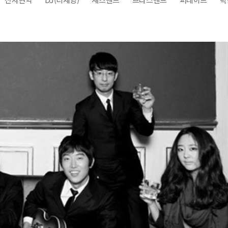
전
레이허
회
특수효과
악
·뮤지컬
무대
행
전식
발전차
전기공사