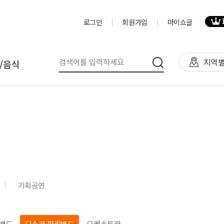
로그인
회원가입
마이쇼글
지역별
/음식
탈
인력
제작물/프로그
천막(TFS,AH)
영상제작,편집
제작물
렌탈(천막,의자,테이블)
사진촬영
프로그램
렌탈(피크닉 용품 등)
디자이너
음식
기획공연
테이너부스
진행요원
기막조형물(바운스,에어돔,에
음악감독
트)
VJ
밴드
디스코·펑키밴드
오케스트라