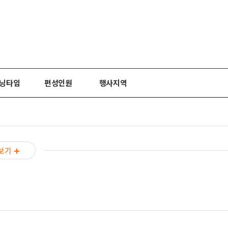
닝타임
편성인원
행사지역
보기