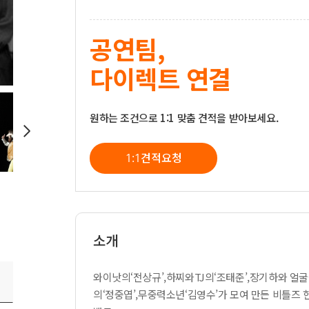
공연팀,
다이렉트 연결
원하는 조건으로 1:1 맞춤 견적을 받아보세요.
1:1견적요청
소개
와이낫의‘전상규’,하찌와TJ의‘조태준’,장기하와 얼
의‘정중엽’,무중력소년‘김영수’가 모여 만든 비틀즈 