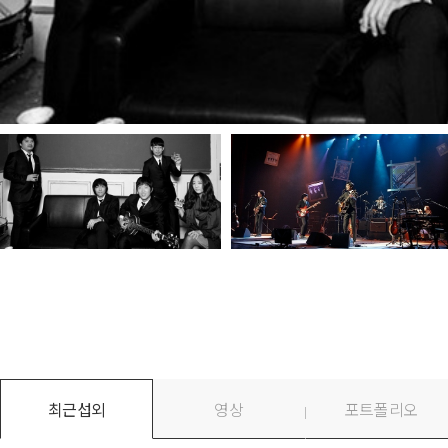
최근섭외
영상
포트폴리오