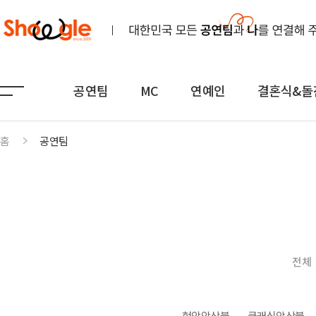
공연팀
MC
연예인
결혼식&돌
홈
공연팀
공연팀
MC
연예인
노래
전문MC
K-POP(아이돌)
연주
아나운서
일반가요
댄스무용
외국어
트로트
전체
전통
쇼호스트
힙합·DJ
퍼포먼스
밴드
기획공연
708090·포크
현악앙상블
클래식앙상블