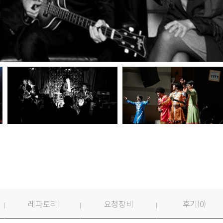
레파토리
요청장비
후기(
0
)