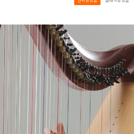
아나운서
개그맨
국악·클래식·재즈
방송인·강사·셀럽