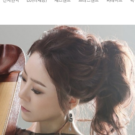
전
레이허
회
특수효과
악
·뮤지컬
무대
행
전식
발전차
전기공사