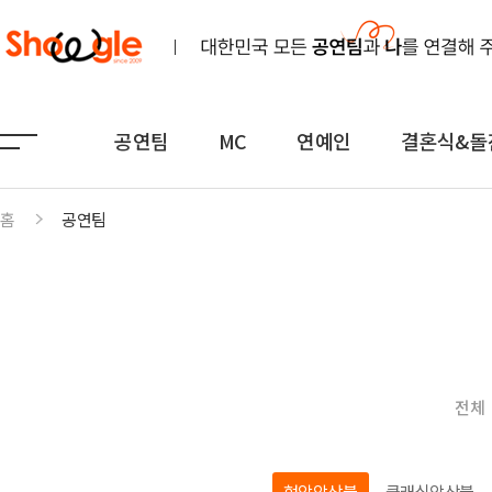
공연팀
MC
연예인
결혼식&돌
홈
공연팀
공연팀
MC
연예인
노래
전문MC
K-POP(아이돌)
연주
아나운서
일반가요
댄스무용
외국어
트로트
전체
전통
쇼호스트
힙합·DJ
퍼포먼스
밴드
기획공연
708090·포크
현악앙상블
클래식앙상블