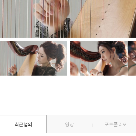
최근섭외
영상
포트폴리오