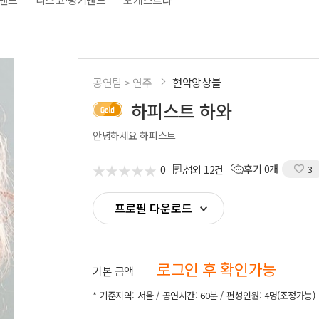
시부스
성우
의장비
도우미
기렌탈
경호
사용품
통역
공연팀 > 연주
현악앙상블
하피스트 하와
안녕하세요 하피스트
★
★
★
★
★
★
★
★
★
★
0
후기 0개
섭외 12건
3
프로필 다운로드
로그인 후 확인가능
기본 금액
* 기준지역: 서울 / 공연시간: 60분 / 편성인원: 4명(조정가능)