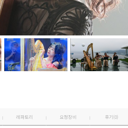
레파토리
요청장비
후기(
0
)