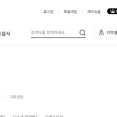
로그인
회원가입
마이쇼글
지역별
/음식
탈
인력
제작물/프로그
천막(TFS,AH)
영상제작,편집
제작물
렌탈(천막,의자,테이블)
사진촬영
프로그램
렌탈(피크닉 용품 등)
디자이너
음식
기획공연
테이너부스
진행요원
기막조형물(바운스,에어돔,에
음악감독
트)
VJ
밴드
디스코·펑키밴드
오케스트라