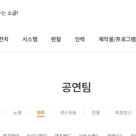
잔치
시스템
렌탈
인력
제작물/프로그램
결혼식&돌잔치
시스템
렌
공연팀
축가
음향
대형
축주
조명
일반
전문 사회자
영상 LED
감성
노래
연주
댄스무용
전통
퍼포먼스
연예인 축가
중계
컨
연예인 사회자
레이저
공
어텐
트러스
전자현악
DJ(디제잉)
재즈밴드
브라스밴드
퍼레이드
락