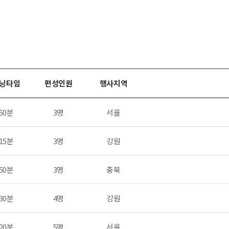
닝타임
편성인원
행사지역
50분
3명
서울
15분
3명
강원
50분
3명
충북
30분
4명
강원
20분
5명
서울