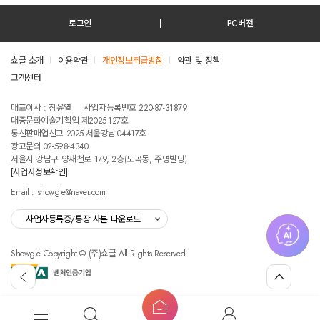
호랑수월가
신관용류 짧은산조
로그인
PC버전
*대금독주
쇼글 소개
이용약관
개인정보취급방침
약관 및 정책
인연
천년바위
고객센터
테스트진입텍스트입니다
소양강처녀
헬로베트남
대표이사 : 장윤열
사업자등록번호 220-87-31879
대중문화예술기획업 제2025-127호
통신판매업신고 2025-서울강남-04417호
그 외 중국곡,일본곡,대만곡 등 다양한 국가의 음악의 노래&연주 가능합니
광고문의 02-598-4340
다.
서울시 강남구 양재천로 179, 2층(도곡동, 주영빌딩)
[사업자정보확인]
Email : showgle@naver.com
사업자등록증/통장 사본 다운로드
Showgle Copyright © (주)쇼글 All Rights Reserved.
섭
뒤
맨
외
로
위
공
가
로
고
홈
기
가
메
검
마
버
기
뉴
색
이
튼