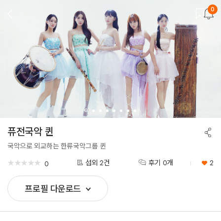
0
뒤
로
가
기
퓨전국악 퀸
공
유
하
국악으로 외교하는 한류국악그룹 퀸
기
★
★
★
★
★
★
★
★
★
★
섭외 2건
후기 0개
2
0
프로필 다운로드