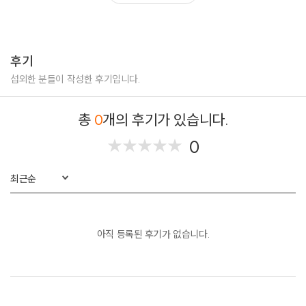
살다가(SG워너비) - 퀸 편곡
야상곡(김윤아) - 퀸 편곡
여러분(윤복희&임재범)
돌고돌아가는길(노사연)
후기
섭외한 분들이 작성한 후기입니다.
데스파치토 - 퀸 편곡
하운드독Hound Dog - 퀸 편곡
총
0
개의 후기가 있습니다.
오버더레인보우 - 퀸 편곡
0
★
★
★
★
★
★
★
★
★
★
<솔로곡>
*보컬솔로
심청가
최근순
*장구2
장구놀이
아직 등록된 후기가 없습니다.
EDM장구 퍼포먼스
*가야금독주
뱃노래
백만송이장미