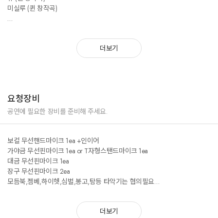
미실루 (퀸 창작곡)
2022.08.07. 대구MBC 2022성주생명문화축제
2021.08.14.~2021.10.30. MBN ‘조선판스타’
<국악곡>
홀로아리랑 (퀸 창작곡)
더보기
새타령 (퀸 창작곡)
꽃타령 (퀸 창작곡)
아름다운나라(신문희)
내나라대한(송소희)
밀양아리랑 (퀸 창작곡)
요청장비
비상 (퀸 창작곡)
쑥대머리
공연에 필요한 장비를 준비해 주세요.
강원도아리랑 (퀸 창작곡)
난감하네
보컬 무선핸드마이크 1ea +인이어
도깨비방망이 (퀸 창작곡)
가야금 무선핀마이크 1ea or T자형스탠드마이크 1ea
오동동타령 (퀸 창작곡)
대금 무선핀마이크 1ea
장구 무선핀마이크 2ea
<가요>
모듬북,젬베,하이헷,심벌,봉고,탐등 타악기는 협의필요
나팔바지(싸이) - 퀸 편곡
커피한잔(펄시스터즈) - 퀸 편곡
MR은 USB로 준비해갑니다.
타잔(윤도현) - 퀸 편곡
더보기
How you like that(블랙핑크)