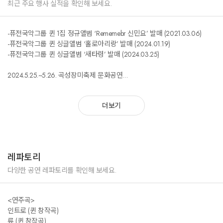
최근 주요 행사 실적을 확인해 보세요.
-퓨전국악그룹 퀸 1집 정규앨범 ‘Rememebr 신민요’ 발매 (2021.03.06)
-퓨전국악그룹 퀸 싱글앨범 ‘홀로아리랑’ 발매 (2024.01.19)
-퓨전국악그룹 퀸 싱글앨범 ‘새타령’ 발매 (2024.03.25)
2024.5.25.~5.26. 곡성장미축제 문화공연
2024.04.05. 청주KBS ‘무대를 빌려드립니다
2023.12.21. 가야고분 세계유산 등재 기념식 [경상남도 함안체육관, 주최 –
더보기
경상남도]
2023.11.10. 늦가을 밤 떠나는 겨울마중 “궁집, 달빛 풍류에 물들다”
2023.08.09. 2023새만금 세계스카우트 잼버리 대회 문화체험공연 [주-마
포문화재단]
2023.03.16.~03.26 2023부평아트센터 시니어공연 “청춘부평“
레파토리
2023.02.18. 2023거창문화재단 기획공연 신년콘서트 “골든보이스”
2022.10.02. 2022전주 독서대전 문화공연
다양한 공연 레파토리를 확인해 보세요.
2022.10.01. 제24회 서편제 보성 소리축제 경연대회 축하공연
2022.09.04.~09.06 한국-베트남 수교30주년 기념공연 단독콘서트
<연주곡>
[다낭_쫑쁘엉 다낭시립극장/주 다낭 대한민국 총영사관]
인트로 (퀸 창작곡)
[호치민_Vanlang univercity /주 호치민 대한민국 총영사관]
류 (퀸 창작곡)
2022.08.14. 제77주년 광복절 경축공연_독립기념관