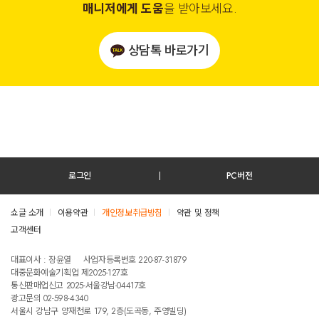
매니저에게 도움
을 받아보세요.
상담톡 바로가기
로그인
PC버전
쇼글 소개
이용약관
개인정보취급방침
약관 및 정책
고객센터
테스트진입텍스트입니다
대표이사 : 장윤열
사업자등록번호 220-87-31879
대중문화예술기획업 제2025-127호
통신판매업신고 2025-서울강남-04417호
광고문의 02-598-4340
서울시 강남구 양재천로 179, 2층(도곡동, 주영빌딩)