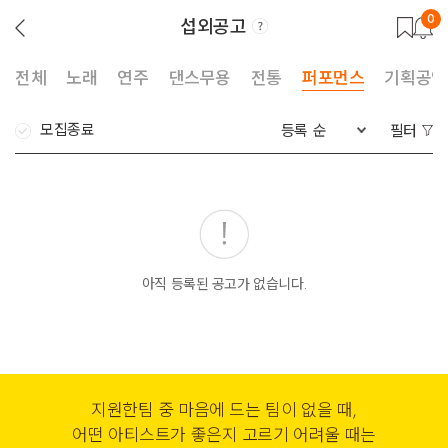
0
섭외공고
뒤
로
가
기
전체
노래
연주
댄스무용
전통
퍼포먼스
기획공연
모집종료
등록 순
필터
아직 등록된 공고가 없습니다.
지원한팀 중 마음에 드는 팀이 없을 때,
어떤 아티스트가 좋은지 고르기 어려울 때는