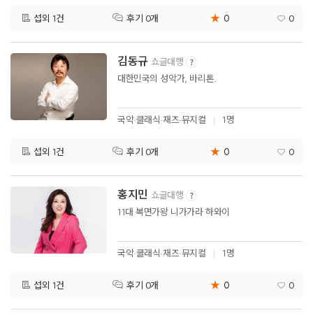
★
0
섭외 1건
0
후기 0개
김동규
쇼글대행
대한민국의 성악가, 바리톤.
국악·클래식·재즈·뮤지컬
1명
★
0
섭외 1건
0
후기 0개
홍지민
쇼글대행
11대 복면가왕 니가가라 하와이
국악·클래식·재즈·뮤지컬
1명
★
0
섭외 1건
0
후기 0개