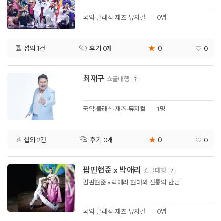
국악·클래식·재즈·뮤지컬
0명
★
0
섭외 1건
0
후기 0개
최재구
쇼글대행
국악·클래식·재즈·뮤지컬
1명
★
0
섭외 2건
0
후기 0개
팝핀현준 x 박애리
쇼글대행
팝핀현준 x 박애리 현대와 전통의 만남
국악·클래식·재즈·뮤지컬
0명