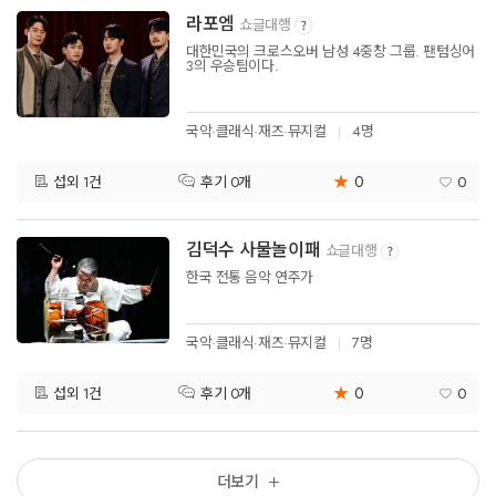
라포엠
쇼글대행
대한민국의 크로스오버 남성 4중창 그룹. 팬텀싱어
3의 우승팀이다.
국악·클래식·재즈·뮤지컬
4명
★
0
섭외 1건
0
후기 0개
김덕수 사물놀이패
쇼글대행
한국 전통 음악 연주가
국악·클래식·재즈·뮤지컬
7명
★
0
섭외 1건
0
후기 0개
더보기