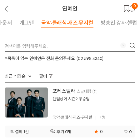
0
뒤
연예인
로
가
기
나운서
개그맨
국악·클래식·재즈·뮤지컬
방송인·강사·셀럽
지
검
우
색
기
*목록에 없는 연예인은 전화 문의주세요. (02-598-4340)
최근 섭외순
필터
포레스텔라
쇼글대행
팬텀싱어 시즌2 우승팀
국악·클래식·재즈·뮤지컬
4명
★
0
섭외 1건
0
후기 0개