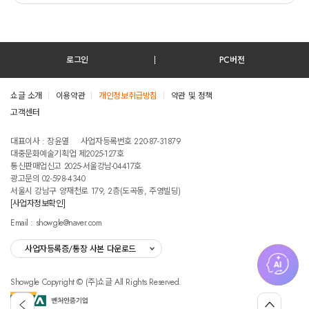
로그인
PC버전
쇼글 소개
이용약관
개인정보취급방침
약관 및 정책
고객센터
테스트진입텍스트입니다
대표이사 : 장윤열
사업자등록번호 220-87-31879
대중문화예술기획업 제2025-127호
통신판매업신고 2025-서울강남-04417호
광고문의 02-598-4340
서울시 강남구 양재천로 179, 2층(도곡동, 주영빌딩)
[사업자정보확인]
Email : showgle@naver.com
사업자등록증/통장 사본 다운로드
Showgle Copyright © (주)쇼글 All Rights Reserved.
섭
뒤
맨
외
로
위