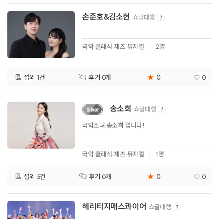
손준호&김소현
쇼글대행
국악·클래식·재즈·뮤지컬
2명
★
0
섭외 1건
0
후기 0개
송소희
쇼글대행
국악소녀 송소희 입니다!
국악·클래식·재즈·뮤지컬
1명
★
0
섭외 5건
0
후기 0개
헤리티지매스콰이어
쇼글대행