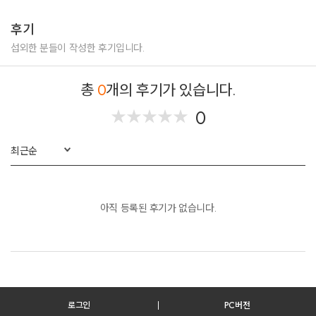
SBS SAF 베스트커플상
후기
단독콘서트
섭외한 분들이 작성한 후기입니다.
1989년 Live Concert - 서울랜드 삼천리대극장
총
0
개의 후기가 있습니다.
1990년 Live Concert 'I Love Kim Wan Sun' - 88올림픽체육관
2017년 Live Concert - 블루스퀘어 삼성카드홀
0
★
★
★
★
★
★
★
★
★
★
2017년 Live Concert - '송년 김완선음악회' 부평아트센터 (네 번째 콘서트)
2018년 Live Concert - KBS아레나홀 서울 (다섯 번째 콘서트)
최근순
2018년 Live Concert - KBS부산홀 (여섯 번째 콘서트)
뮤지컬
아직 등록된 후기가 없습니다.
2012년 ― 《뉴 롤리폴리》
영화
1991년 ― 《독재소공화국》 특별출연
로그인
PC버전
2015년 ― 《서울 서칭》 특별출연