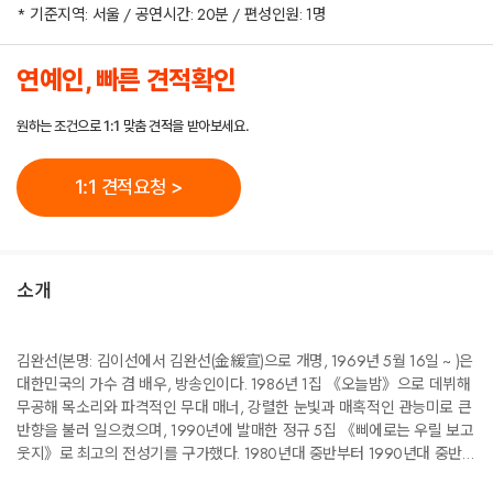
* 기준지역: 서울 / 공연시간: 20분 / 편성인원: 1명
연예인, 빠른 견적확인
원하는 조건으로 1:1 맞춤 견적을 받아보세요.
1:1 견적요청 >
소개
김완선(본명: 김이선에서 김완선(金緩宣)으로 개명, 1969년 5월 16일 ~ )은
대한민국의 가수 겸 배우, 방송인이다. 1986년 1집 《오늘밤》으로 데뷔해
무공해 목소리와 파격적인 무대 매너, 강렬한 눈빛과 매혹적인 관능미로 큰
반향을 불러 일으켰으며, 1990년에 발매한 정규 5집 《삐에로는 우릴 보고
웃지》로 최고의 전성기를 구가했다. 1980년대 중반부터 1990년대 중반에
걸쳐 대한민국에서 큰 인기를 누렸으며, 1992년 6집 《애수》를 끝으로 은