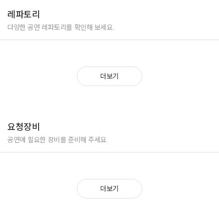
레파토리
1990년
KBS 가요대상 가수상
다양한 공연 레파토리를 확인해 보세요.
제5회 골든 디스크 시상식 본상
1991년
제6회 골든 디스크 시상식 본상
더보기
KBS 가요대상 가수상
MBC 10대 가수 가요제 가수상
SBS 서울가요대상 가수상
1992년
요청장비
제7회 골든 디스크 시상식 본상
공연에 필요한 장비를 준비해 주세요.
1995년
ABU국제가요제 최우수 인기가수상
2015년
더보기
SBS 연예대상 버라이어티 부문 여자 신인상
2016년