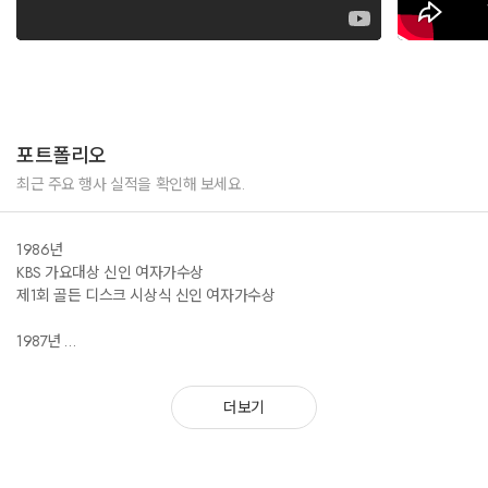
포트폴리오
최근 주요 행사 실적을 확인해 보세요.
1986년
KBS 가요대상 신인 여자가수상
제1회 골든 디스크 시상식 신인 여자가수상
1987년
월간 하이틴 우리들의 스타상 신인상
KBS 가요대상 가수상
더보기
제2회 골든 디스크 시상식 본상
1988년
KBS 가요대상 가수상