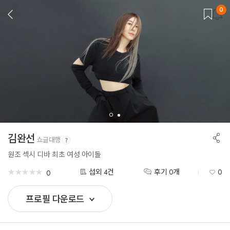
0
뒤
로
가
기
공
김완선
쇼글대행
유
하
원조 섹시 디바 최초 여성 아이돌
기
★
★
★
★
★
★
★
★
★
★
섭외 4건
후기 0개
0
0
프로필 다운로드