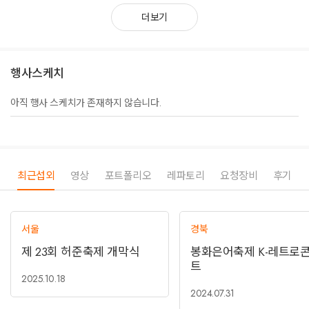
퇴를 선언한 후 동아시아에서 활동을 펼쳤다. 1996년 10월 7집 Innocence
더보기
를 발매하며 컴백했고, 복귀와 공백이 반복됐던 2000년대를 보낸 후 2011
년 4월 EP Super Love를 발매하며 가요계로 돌아왔다.
해외로부터도 러브콜을 받아 1988년 2월에는 일본 측 프로덕션의 초청으로
행사스케치
한 달간 극장 공연을 펼쳤으며, CBS/Sony사를 통해 싱글을 발매하며 트롯
트 계열이 아닌 아이돌 댄스팝 장르의 한국 가수로서는 최초로 일본 시장의
아직 행사 스케치가 존재하지 않습니다.
문을 두드렸다. 1994년부터는 대만에서 활동을 시작해 두 번째 중국어 앨범
을 크게 히트시키며 50만 장이 넘는 판매고를 올렸고, 대한민국의 이미지
개선과 국위 선양의 공로로 현지의 한국인 유학생들로부터 감사패를 받기
도 했다.
최근섭외
영상
포트폴리오
레파토리
요청장비
후기
김완선은 1986년 KBS 가요대상 신인상을 시작으로 1987년부터 91년까지
5회 연속 올해의 가수상을 수상했다. 1986년 데뷔한 이후로 “한국의 마돈
나”라는 수식어를 만들어낸 김완선은 ‘10대 틴아이돌 스타 시대’, ‘본격적인
댄스뮤직의 시대’, ‘보는 음악의 시대’를 열었고, 한국 대중음악사에서 현대
서울
경북
적 의미의 여성 댄스가수의 시초 격 존재로 평가되고 있다.
제 23회 허준축제 개막식
봉화은어축제 K-레트로
트
2025.10.18
2024.07.31