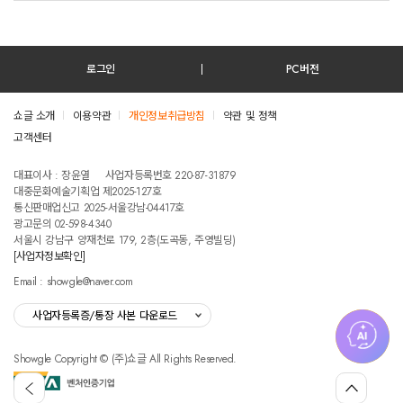
로그인
PC버전
쇼글 소개
이용약관
개인정보취급방침
약관 및 정책
고객센터
테스트진입텍스트입니다
대표이사 : 장윤열
사업자등록번호 220-87-31879
대중문화예술기획업 제2025-127호
통신판매업신고 2025-서울강남-04417호
광고문의 02-598-4340
서울시 강남구 양재천로 179, 2층(도곡동, 주영빌딩)
[사업자정보확인]
Email : showgle@naver.com
사업자등록증/통장 사본 다운로드
Showgle Copyright © (주)쇼글 All Rights Reserved.
섭
뒤
맨
외
로
위
공