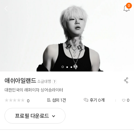
0
뒤
로
가
기
공
애쉬아일랜드
쇼글대행
유
하
대한민국의 래퍼이자 싱어송라이터
기
★
★
★
★
★
★
★
★
★
★
섭외 1건
후기 0개
0
0
프로필 다운로드