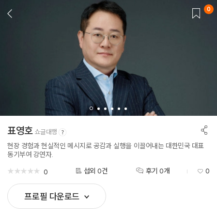
0
뒤
로
가
기
공
표영호
쇼글대행
유
하
현장 경험과 현실적인 메시지로 공감과 실행을 이끌어내는 대한민국 대표
기
동기부여 강연자.
★
★
★
★
★
★
★
★
★
★
섭외 0건
후기 0개
0
0
프로필 다운로드