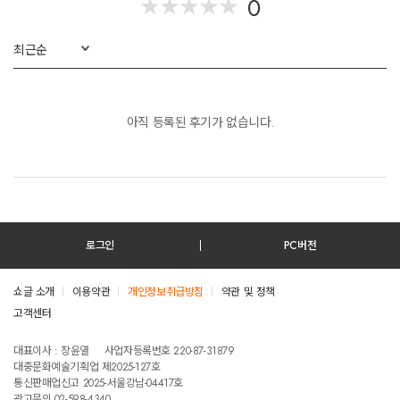
0
★
★
★
★
★
★
★
★
★
★
최근순
아직 등록된 후기가 없습니다.
로그인
PC버전
쇼글 소개
이용약관
개인정보취급방침
약관 및 정책
고객센터
테스트진입텍스트입니다
대표이사 : 장윤열
사업자등록번호 220-87-31879
대중문화예술기획업 제2025-127호
통신판매업신고 2025-서울강남-04417호
광고문의 02-598-4340