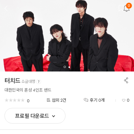
0
뒤
로
가
기
공
터치드
쇼글대행
유
하
대한민국의 혼성 4인조 밴드
기
★
★
★
★
★
★
★
★
★
★
섭외 2건
후기 0개
0
0
프로필 다운로드