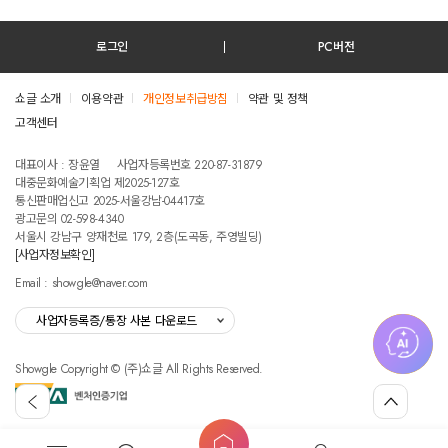
로그인
PC버전
쇼글 소개
이용약관
개인정보취급방침
약관 및 정책
고객센터
테스트진입텍스트입니다
대표이사 : 장윤열
사업자등록번호 220-87-31879
대중문화예술기획업 제2025-127호
통신판매업신고 2025-서울강남-04417호
광고문의 02-598-4340
서울시 강남구 양재천로 179, 2층(도곡동, 주영빌딩)
[사업자정보확인]
Email : showgle@naver.com
사업자등록증/통장 사본 다운로드
Showgle Copyright © (주)쇼글 All Rights Reserved.
섭
뒤
맨
외
로
위
공
가
로
고
홈
기
가
메
검
마
버
기