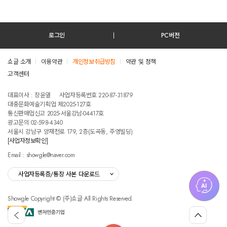
로그인
PC버전
쇼글 소개
이용약관
개인정보취급방침
약관 및 정책
고객센터
테스트진입텍스트입니다
대표이사 : 장윤열
사업자등록번호 220-87-31879
대중문화예술기획업 제2025-127호
통신판매업신고 2025-서울강남-04417호
광고문의 02-598-4340
서울시 강남구 양재천로 179, 2층(도곡동, 주영빌딩)
[사업자정보확인]
Email : showgle@naver.com
사업자등록증/통장 사본 다운로드
Showgle Copyright © (주)쇼글 All Rights Reserved.
섭
뒤
맨
외
로
위
공
가
로
고