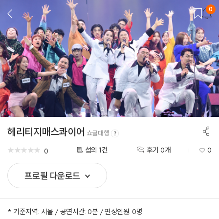
0
뒤
로
가
기
공
헤리티지매스콰이어
쇼글대행
유
하
★
★
★
★
★
★
★
★
★
★
기
섭외 1건
후기 0개
0
0
프로필 다운로드
* 기준지역: 서울 / 공연시간: 0분 / 편성인원: 0명