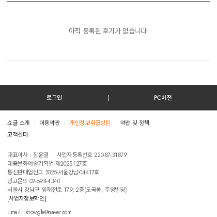
아직 등록된 후기가 없습니다.
로그인
PC버전
쇼글 소개
이용약관
개인정보취급방침
약관 및 정책
고객센터
테스트진입텍스트입니다
대표이사 : 장윤열
사업자등록번호 220-87-31879
대중문화예술기획업 제2025-127호
통신판매업신고 2025-서울강남-04417호
광고문의 02-598-4340
서울시 강남구 양재천로 179, 2층(도곡동, 주영빌딩)
[사업자정보확인]
Email : showgle@naver.com