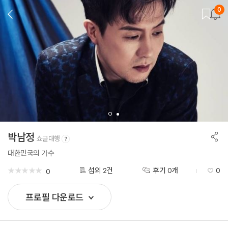
0
뒤
로
가
기
공
박남정
쇼글대행
유
하
대한민국의 가수
기
★
★
★
★
★
★
★
★
★
★
섭외 2건
후기 0개
0
0
프로필 다운로드