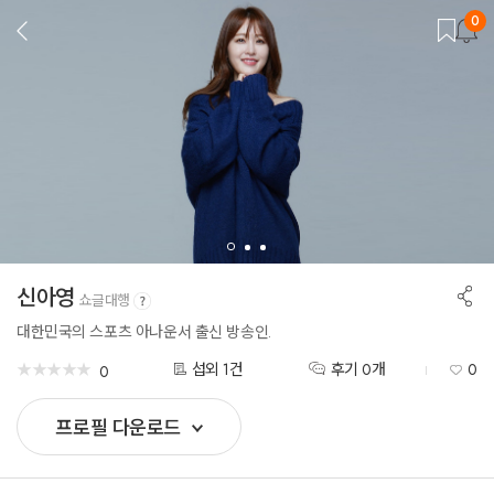
0
뒤
로
가
기
공
신아영
쇼글대행
유
하
대한민국의 스포츠 아나운서 출신 방송인.
기
★
★
★
★
★
★
★
★
★
★
섭외 1건
후기 0개
0
0
프로필 다운로드