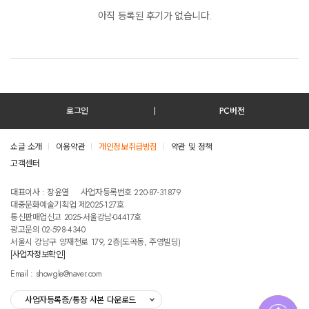
아직 등록된 후기가 없습니다.
로그인
PC버전
쇼글 소개
이용약관
개인정보취급방침
약관 및 정책
고객센터
테스트진입텍스트입니다
대표이사 : 장윤열
사업자등록번호 220-87-31879
대중문화예술기획업 제2025-127호
통신판매업신고 2025-서울강남-04417호
광고문의 02-598-4340
서울시 강남구 양재천로 179, 2층(도곡동, 주영빌딩)
[사업자정보확인]
Email : showgle@naver.com
사업자등록증/통장 사본 다운로드