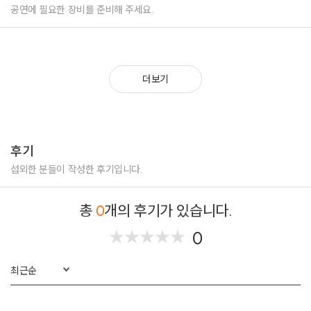
공연에 필요한 장비를 준비해 주세요.
더보기
후기
섭외한 분들이 작성한 후기입니다.
총
0
개의 후기가 있습니다.
0
★
★
★
★
★
★
★
★
★
★
최근순